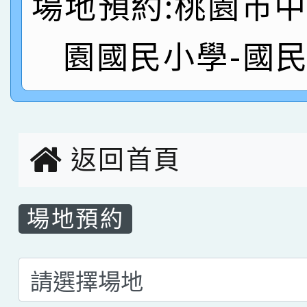
場地預約:桃園市
名
倩參加桃園市科展 國小
賀！本校四年二班張O
園國民小學-國
名 指導老師王老師、陳
園市英語競賽國小朗讀
賀！本校參加桃園市中
指導老師林老師
賽 劉文瑛教師榮獲教
賀！本校參與2026世
臺灣台語-第二名
市賽榮獲科學小創客佳
返回首頁
創客第三名。
場地預約
場地預約
選擇後頁面內容會更新