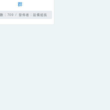
發佈時間：2023-12-14
相簿分類：
校園剪影
12.09.20教師專業學習社
群
瀏覽數：709
發佈者：設備組長