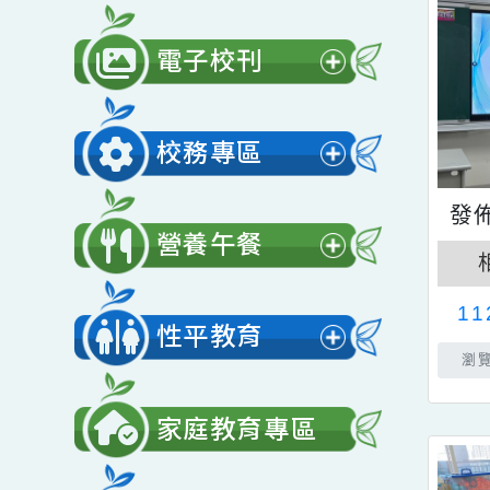
公開授課
展
開
電子校刊
選
展
單
開
校務專區
選
展
單
開
營養午餐
選
展
單
開
性平教育
選
展
單