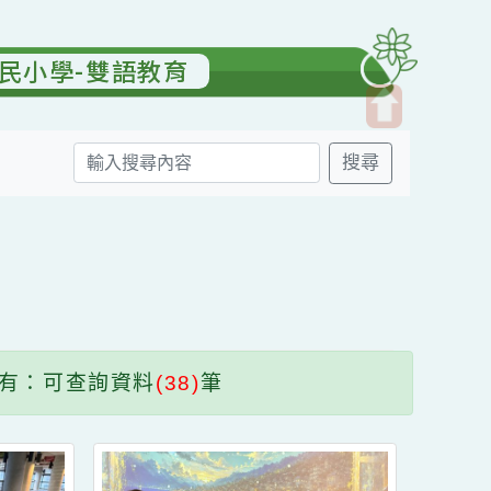
園國民小學-雙語教育
開
搜尋
啟
上
方
送出
區
塊
共有：可查詢資料
(38)
筆