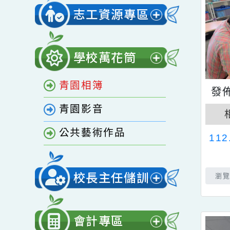
開
家庭教育專區
選
單
志工資源專區
展
開
學校萬花筒
選
展
單
青園相簿
開
選
青園影音
單
公共藝術作品
1
校長主任儲訓