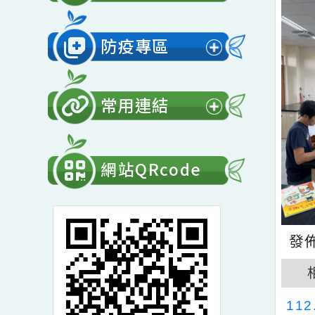
展
開
會計專區
選
展
單
開
防疫專區
選
展
單
開
常用連結
選
展
單
開
網站QRcode
選
單