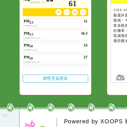
空氣品質
作者：網路小語
一杯清水因滴入一
水而變污濁，一杯
20
颱
卻不會因一滴清水
降
在而變清澈。
區
的
區
慎