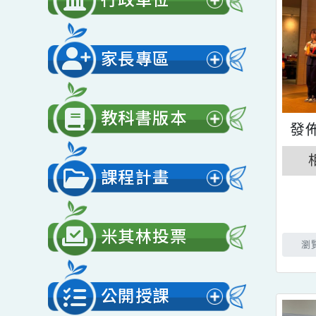
開
行政單位
選
展
單
開
家長專區
選
展
單
開
教科書版本
選
展
單
開
課程計畫
選
展
單
開
米其林投票
選
單