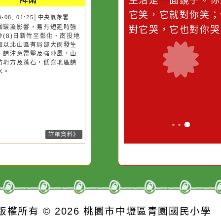
災害警示
隨機
桃園市
作者：網路小語
作者：網路
降雨
滴污
在實現理想的路途中，
生活是一面鏡
污水
必須排除一切干擾，特
它笑，它就對
26-08-08, 01:25│中央氣象署
風外圍環流影響，易有短延時強
的存
別是要看清那些美麗的
對它哭，它也
雨，今(8)日新竹至彰化、南投地
誘惑。
及桃園以北山區有局部大雨發生
機率，請注意雷擊及強陣風，山
請慎防坍方及落石，低窪地區請
防積水。