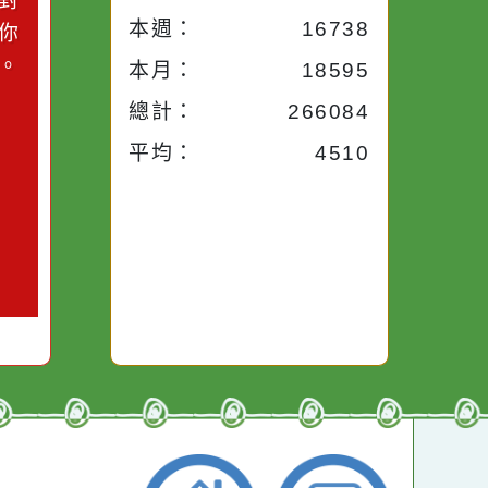
小語
流量統計
今天：
1050
小語
昨天：
1715
子。你對
本週：
16738
你笑；你
對你哭。
本月：
18595
總計：
266084
平均：
4510