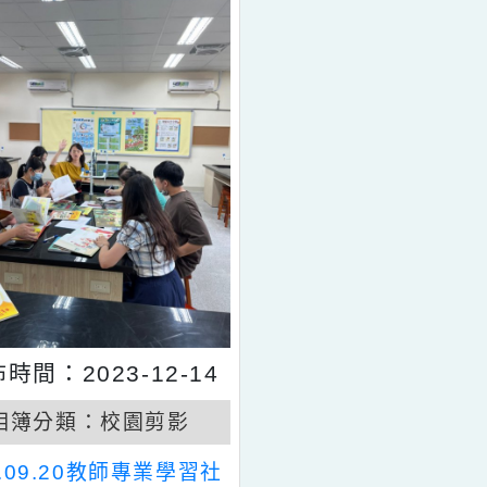
瀏覽數：760
發