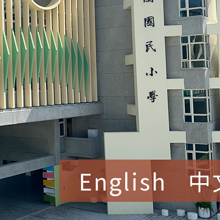
English
中
賀！本校參加桃園市中
賽 洪綺君教師榮獲社會
賀！本校阿巴斯O蜜、