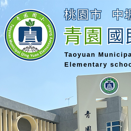
桃園市
中
青園
國
Taoyuan Municip
Elementary scho