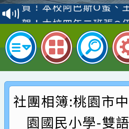
名
倩參加桃園市科展 國小
賀！本校四年二班張O
名 指導老師王老師、陳
園市英語競賽國小朗讀
賀！本校參加桃園市中
指導老師林老師
賽 劉文瑛教師榮獲教
賀！本校參與2026世
臺灣台語-第二名
市賽榮獲科學小創客佳
賀！本校參加桃園市中
創客第三名。
賽 洪綺君教師榮獲社會
賀！本校阿巴斯O蜜、
社團相簿:桃園市
名
倩參加桃園市科展 國小
賀！本校四年二班張O
名 指導老師王老師、陳
園市英語競賽國小朗讀
賀！本校參加桃園市中
園國民小學-雙