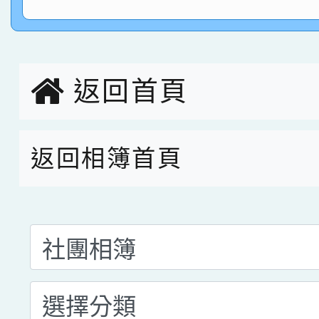
指導老師林老師
賽 劉文瑛教師榮獲教
賀！本校參與2026世
臺灣台語-第二名
市賽榮獲科學小創客佳
創客第三名。
返回首頁
返回相簿首頁