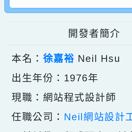
指導老師林老師
賽 劉文瑛教師榮獲教
賀！本校參與2026世
臺灣台語-第二名
市賽榮獲科學小創客佳
開發者簡介
創客第三名。
本名：
徐嘉裕
Neil Hsu
出生年份：1976年
現職：網站程式設計師
任職公司：
Neil網站設計