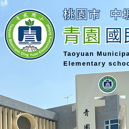
桃園市
中
青園
國
Taoyuan Municip
Elementary scho