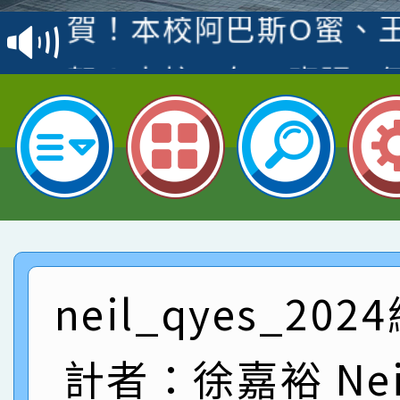
賽 洪綺君教師榮獲社會
賀！本校阿巴斯O蜜、
名
倩參加桃園市科展 國小
賀！本校四年二班張O
名 指導老師王老師、陳
園市英語競賽國小朗讀
賀！本校參加桃園市中
指導老師林老師
賽 劉文瑛教師榮獲教
賀！本校參與2026世
臺灣台語-第二名
市賽榮獲科學小創客佳
賀！本校參加桃園市中
創客第三名。
賽 洪綺君教師榮獲社會
賀！本校阿巴斯O蜜、
neil_qyes_20
名
倩參加桃園市科展 國小
賀！本校四年二班張O
計者：徐嘉裕 Neil
名 指導老師王老師、陳
園市英語競賽國小朗讀
賀！本校參加桃園市中