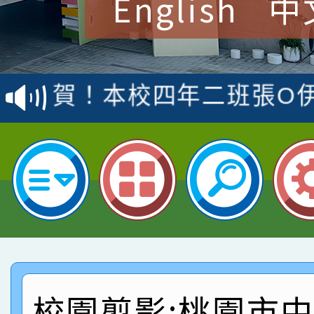
English
中
賽 洪綺君教師榮獲社會
賀！本校阿巴斯O蜜、
名
倩參加桃園市科展 國小
賀！本校四年二班張O
名 指導老師王老師、陳
園市英語競賽國小朗讀
賀！本校參加桃園市中
指導老師林老師
賽 劉文瑛教師榮獲教
賀！本校參與2026世
臺灣台語-第二名
市賽榮獲科學小創客佳
賀！本校參加桃園市中
創客第三名。
賽 洪綺君教師榮獲社會
賀！本校阿巴斯O蜜、
名
倩參加桃園市科展 國小
賀！本校四年二班張O
校園剪影:桃園市