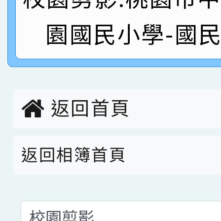
名 指導老師王老師、陳
園市英語競賽國小朗讀
賀！本校參加桃園市中
園國民小學-國
指導老師林老師
賽 劉文瑛教師榮獲教
賀！本校參與2026世
臺灣台語-第二名
市賽榮獲科學小創客佳
創客第三名。
返回首頁
返回相簿首頁