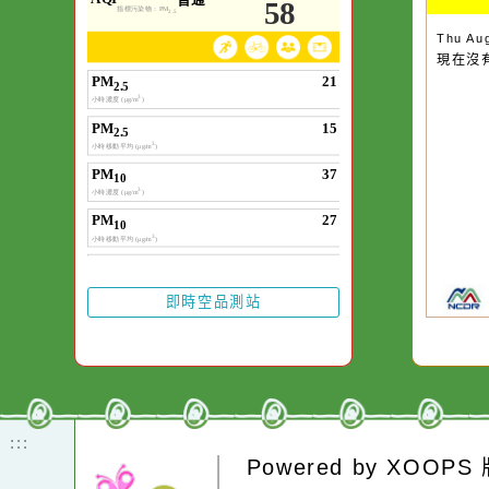
空氣品質
作者：網路小語
一杯清水因滴入一
水而變污濁，一杯
Thu
現
卻不會因一滴清水
在而變清澈。