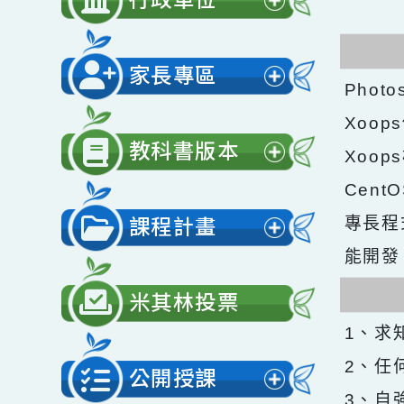
開
行政單位
選
展
單
開
家長專區
選
Ph
展
單
Xo
開
教科書版本
Xo
選
展
Ce
單
開
課程計畫
專長程
選
展
能開
單
開
米其林投票
選
1、
單