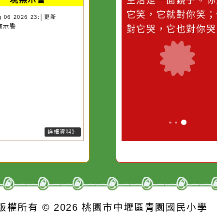
災害警示
隨機
桃園市
作者：網路小語
作者：網路
現無示警
滴污
在實現理想的路途中，
生活是一面鏡
污水
必須排除一切干擾，特
它笑，它就對
 Aug 06 2026 23:│更新
在沒有示警
的存
別是要看清那些美麗的
對它哭，它也
誘惑。