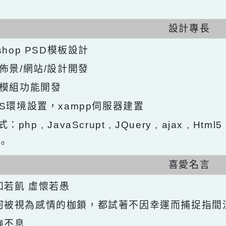
設計專
otoshop PSD模板設計
ops佈景/網站/設計開發
ops模組功能開發
ntOS環境設置，xampp伺服器建置
式：php , JavaScrupt , JQuery , ajax ,
發。
喜愛名
求知若飢 虛懷若愚