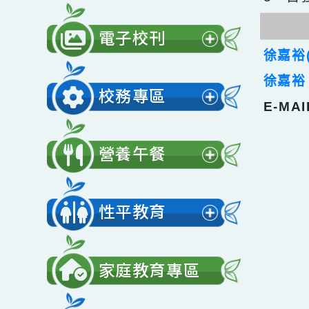
2、
公開授課
3、
展
開
電子校刊
選
展
徐嘉
單
開
徐嘉
校務專區
選
E-M
展
單
開
營養午餐
選
展
單
開
性平教育
選
展
單