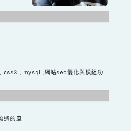
長
 Html5 , css3 , mysql ,網站seo優化與模組功
言