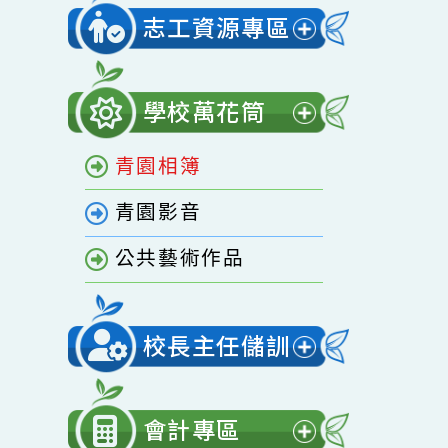
開
家庭教育專區
選
單
志工資源專區
展
開
學校萬花筒
選
展
單
青園相簿
開
選
青園影音
單
公共藝術作品
校長主任儲訓