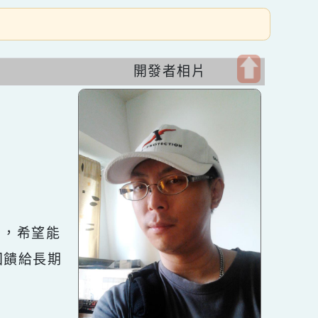
開發者相片
開
啟
上
方
區
塊
十餘年，希望能
s佈景回饋給長期
環境。