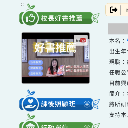
跳到主要內容
網站導覽
:::
校長好書推薦
本名
出生
現職
任職
目前
簡介
課後照顧班
將所
展
支持