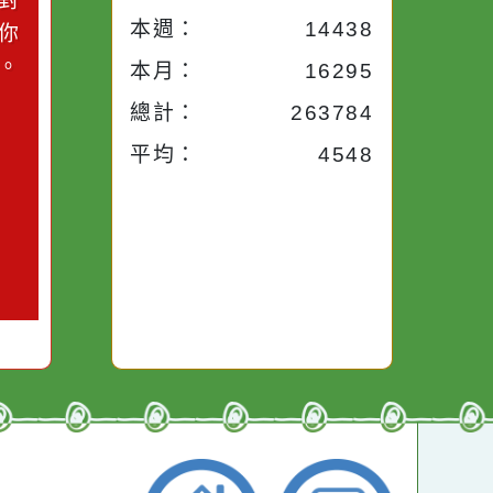
小語
流量統計
今天：
465
小語
昨天：
1954
子。你對
本週：
14438
你笑；你
對你哭。
本月：
16295
總計：
263784
平均：
4548