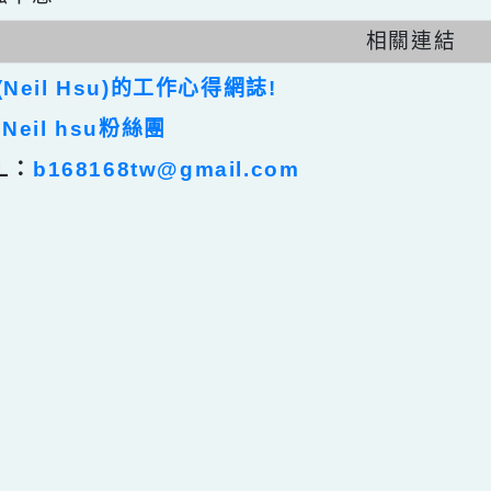
任何被視為感情的枷鎖，都試著不因幸運而捕
自強不息
相關連
裕(Neil Hsu)的工作心得網誌!
裕 Neil hsu粉絲團
AIL：
b168168tw@gmail.com