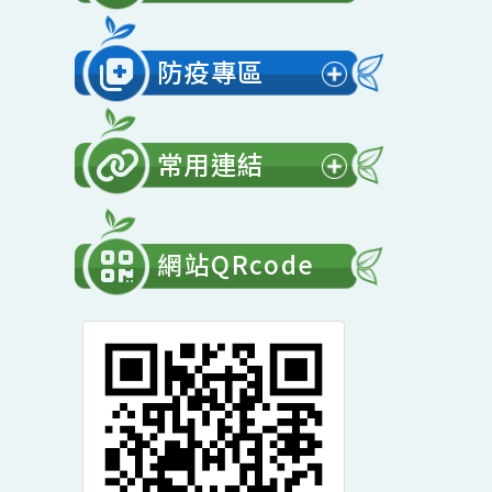
展
開
會計專區
選
展
單
開
防疫專區
選
展
單
開
常用連結
選
展
單
開
網站QRcode
選
單