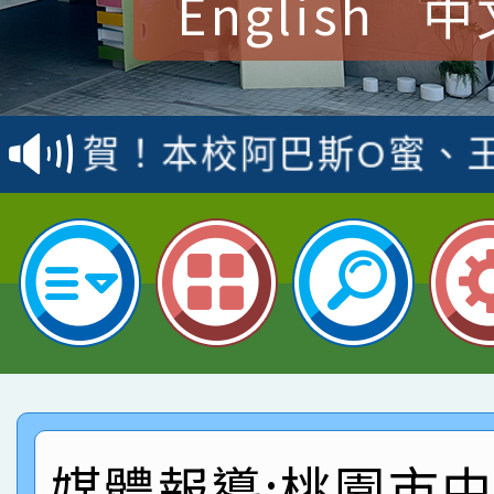
English
中
賀！本校參加桃園市中
賽 洪綺君教師榮獲社會
賀！本校阿巴斯O蜜、
名
倩參加桃園市科展 國小
賀！本校四年二班張O
名 指導老師王老師、陳
園市英語競賽國小朗讀
賀！本校參加桃園市中
指導老師林老師
賽 劉文瑛教師榮獲教
賀！本校參與2026世
臺灣台語-第二名
市賽榮獲科學小創客佳
賀！本校參加桃園市中
創客第三名。
賽 洪綺君教師榮獲社會
賀！本校阿巴斯O蜜、
媒體報導:桃園市