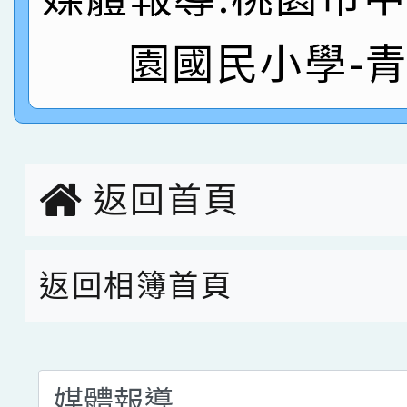
名
倩參加桃園市科展 國小
賀！本校四年二班張O
園國民小學-
名 指導老師王老師、陳
園市英語競賽國小朗讀
賀！本校參加桃園市中
指導老師林老師
賽 劉文瑛教師榮獲教
賀！本校參與2026世
臺灣台語-第二名
市賽榮獲科學小創客佳
返回首頁
創客第三名。
返回相簿首頁