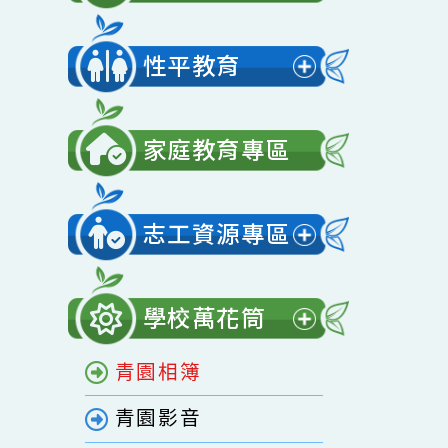
展
單
開
營養午餐
選
展
單
開
性平教育
選
展
單
開
家庭教育專區
選
單
志工資源專區
展
開
學校萬花筒
選
展