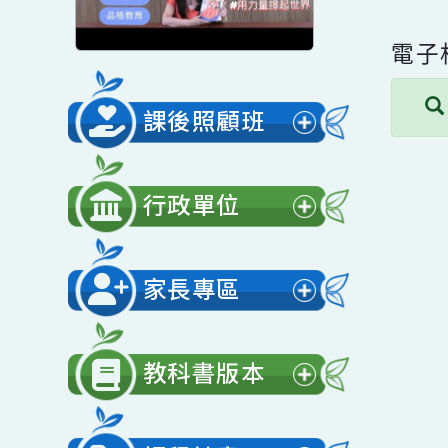
電
課後照顧班
展
開
行政單位
選
展
單
開
家長專區
選
展
單
開
教科書版本
選