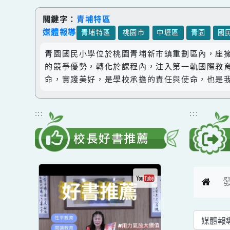
跳到主要內容
網站導覽
關鍵字：
青埔特區
媒體報導
青埔特區
桃園市
中壢區
青園
青園國民小學位於桃園青埔新市鎮重劃區內，
的競爭優勢，轉化於課程內，注入第一軌國際
命，實踐美好，是學校承擔的責任與使命，也
:::
:::
校長好書推薦