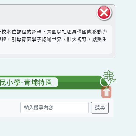
關閉區
然成為學校本位課程的骨幹，青園以社區具備國際移動力
塊
。透過課程，引導青園學子認識世界，壯大視野，感受生
園國民小學-青埔特區
開
搜尋
啟
上
方