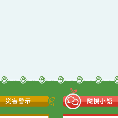
qyes_2024
oogle、Firefox、Vivaldi、Opera
支援
11
網站語系：zh-TW
Neil網站設計工坊
者：
徐嘉裕 Neil hsu