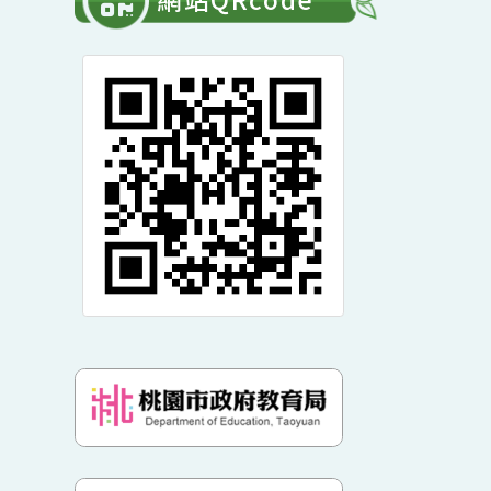
單
開
常用連結
選
展
單
開
網站QRcode
選
單