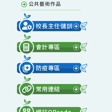
單
青園相簿
開
選
青園影音
單
公共藝術作品
校長主任儲訓
展
開
會計專區
選
展
單
開
防疫專區
選
展