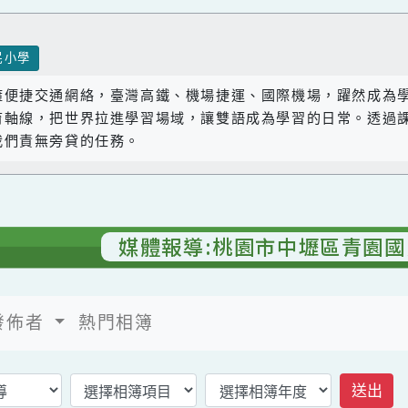
國民小學
座擁便捷交通網絡，臺灣高鐵、機場捷運、國際機場，躍
教育軸線，把世界拉進學習場域，讓雙語成為學習的日常
是我們責無旁貸的任務。
媒體報導:桃園市中壢區青
發佈者
熱門相簿
返回相簿首頁