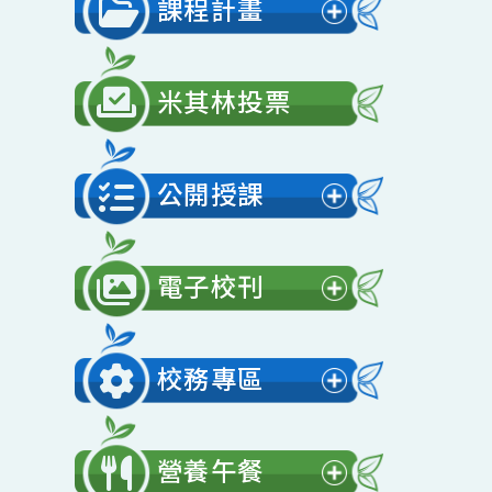
展
單
開
課程計畫
選
展
單
開
米其林投票
選
單
公開授課
展
開
電子校刊
選
展
單
開
校務專區
選