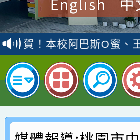
English
中
賀！本校參加桃園市中
賽 洪綺君教師榮獲社會
賀！本校阿巴斯O蜜、
名
倩參加桃園市科展 國小
賀！本校四年二班張O
名 指導老師王老師、陳
園市英語競賽國小朗讀
賀！本校參加桃園市中
指導老師林老師
賽 劉文瑛教師榮獲教
賀！本校參與2026世
臺灣台語-第二名
市賽榮獲科學小創客佳
賀！本校參加桃園市中
創客第三名。
賽 洪綺君教師榮獲社會
賀！本校阿巴斯O蜜、
媒體報導:桃園市