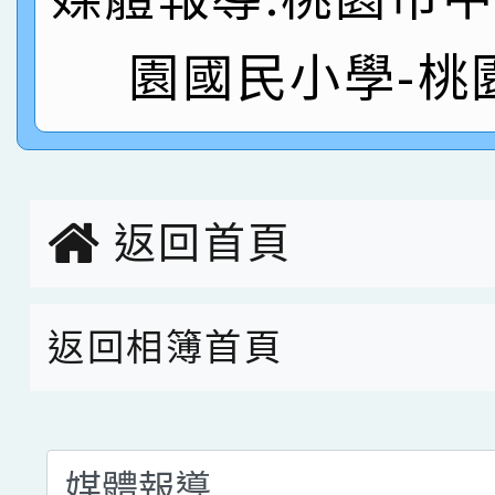
名
倩參加桃園市科展 國小
賀！本校四年二班張O
園國民小學-桃
名 指導老師王老師、陳
園市英語競賽國小朗讀
賀！本校參加桃園市中
指導老師林老師
賽 劉文瑛教師榮獲教
賀！本校參與2026世
臺灣台語-第二名
市賽榮獲科學小創客佳
返回首頁
創客第三名。
返回相簿首頁