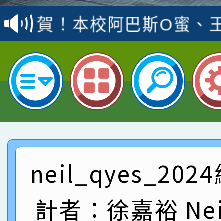
賽 洪綺君教師榮獲社會
賀！本校阿巴斯O蜜、
名
倩參加桃園市科展 國小
賀！本校四年二班張O
名 指導老師王老師、陳
園市英語競賽國小朗讀
賀！本校參加桃園市中
指導老師林老師
賽 劉文瑛教師榮獲教
賀！本校參與2026世
臺灣台語-第二名
市賽榮獲科學小創客佳
賀！本校參加桃園市中
創客第三名。
賽 洪綺君教師榮獲社會
賀！本校阿巴斯O蜜、
neil_qyes_20
名
倩參加桃園市科展 國小
賀！本校四年二班張O
計者：徐嘉裕 Neil
名 指導老師王老師、陳
園市英語競賽國小朗讀
賀！本校參加桃園市中