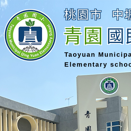
桃園市
中
青園
國
Taoyuan Municip
Elementary scho