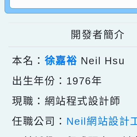
指導老師林老師
賽 劉文瑛教師榮獲教
賀！本校參與2026世
臺灣台語-第二名
市賽榮獲科學小創客佳
開發者簡介
創客第三名。
本名：
徐嘉裕
Neil Hsu
出生年份：1976年
現職：網站程式設計師
任職公司：
Neil網站設計