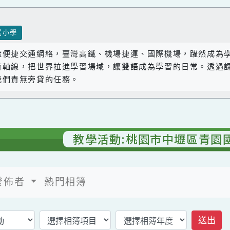
國民小學
座擁便捷交通網絡，臺灣高鐵、機場捷運、國際機場，躍
教育軸線，把世界拉進學習場域，讓雙語成為學習的日常
是我們責無旁貸的任務。
教學活動:桃園市中壢區
發佈者
熱門相簿
返回相簿首頁