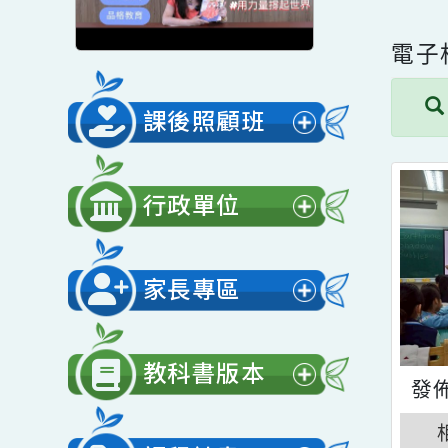
電
課後照顧班
展
開
行政單位
選
展
單
開
家長專區
選
展
單
開
教科書版本
選