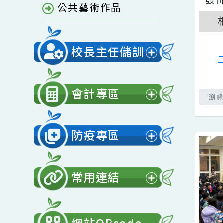
單
青園相簿
開
選
青園影音
單
公共藝術作品
校長主任儲訓
展
開
會計專區
選
展
單
開
防疫專區
選
展