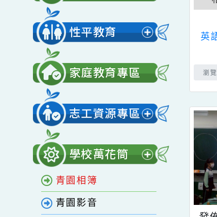
展
單
開
營養午餐
選
展
單
開
性平教育
選
展
單
開
家庭教育專區
選
單
志工資源專區
展
開
學校萬花筒
選
展