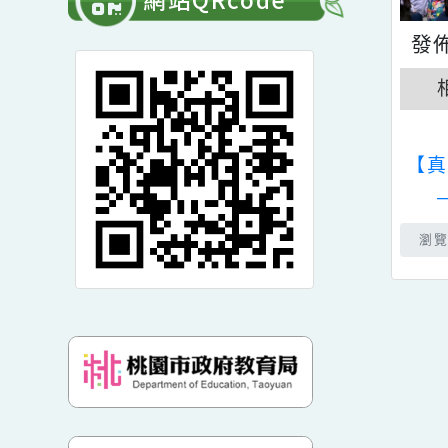
單
開
常用連結
選
展
單
開
網站QRcode
選
單