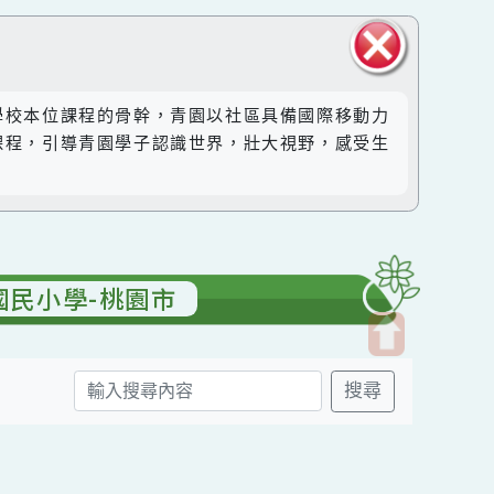
關閉區
然成為學校本位課程的骨幹，青園以社區具備國際移動力
塊
。透過課程，引導青園學子認識世界，壯大視野，感受生
青園國民小學-桃園市
開
搜尋
啟
上
方