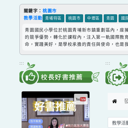
跳到主要內容
網站導覽
關鍵字：
桃園市
教學活動
青埔特區
桃園市
中壢區
青園
青園國民小學位於桃園青埔新市鎮重劃區內，
的競爭優勢，轉化於課程內，注入第一軌國際
命，實踐美好，是學校承擔的責任與使命，也
:::
:::
校長好書推薦