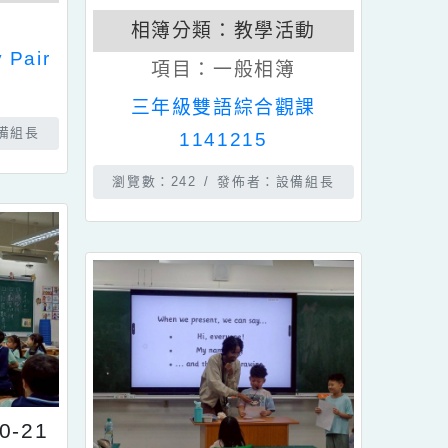
5-10-15
教學活動
發佈時間：2025-12-15
般相簿
相簿分類：
教學活動
py Pair
項目：
一般相簿
wear!
三年級雙語綜合觀課
佈者：設備組長
1141215
瀏覽數：242
發佈者：設備組長