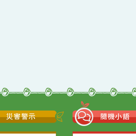
qyes_2024
oogle、Firefox、Vivaldi、Opera
支援
11
網站語系：zh-TW
Neil網站設計工坊
者：
徐嘉裕 Neil hsu