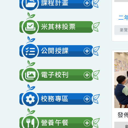
展
單
開
課程計畫
選
展
單
開
米其林投票
選
單
公開授課
展
開
電子校刊
選
展
單
開
校務專區
選