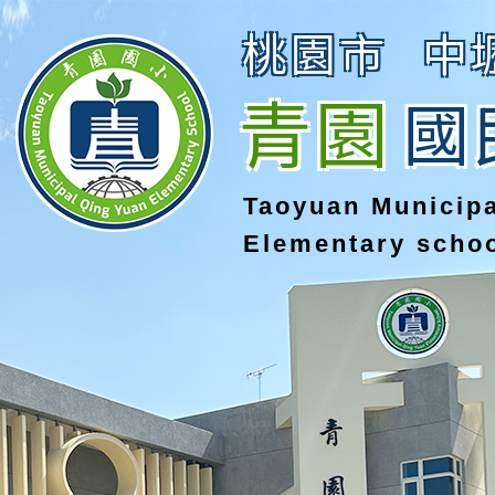
桃園市
中
青園
國
Taoyuan Municip
Elementary scho