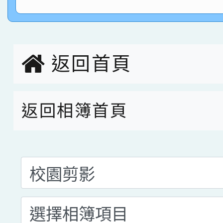
指導老師林老師
賽 劉文瑛教師榮獲教
賀！本校參與2026世
臺灣台語-第二名
市賽榮獲科學小創客佳
返回首頁
創客第三名。
返回相簿首頁