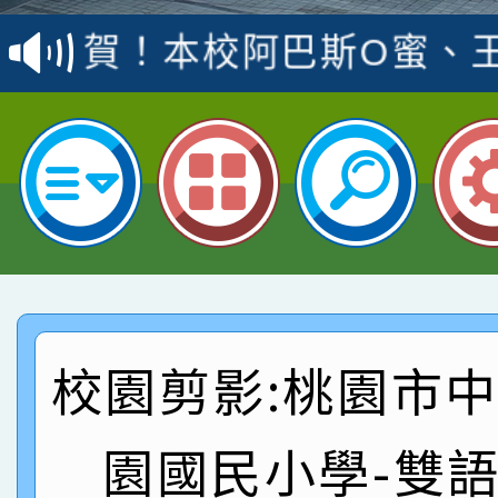
賽 洪綺君教師榮獲社會
賀！本校阿巴斯O蜜、
名
倩參加桃園市科展 國小
賀！本校四年二班張O
名 指導老師王老師、陳
園市英語競賽國小朗讀
賀！本校參加桃園市中
指導老師林老師
賽 劉文瑛教師榮獲教
賀！本校參與2026世
臺灣台語-第二名
市賽榮獲科學小創客佳
賀！本校參加桃園市中
創客第三名。
賽 洪綺君教師榮獲社會
賀！本校阿巴斯O蜜、
校園剪影:桃園市
名
倩參加桃園市科展 國小
賀！本校四年二班張O
園國民小學-雙
名 指導老師王老師、陳
園市英語競賽國小朗讀
賀！本校參加桃園市中