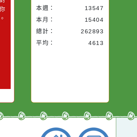
小語
流量統計
今天：
1528
小語
昨天：
1907
子。你對
本週：
13547
你笑；你
對你哭。
本月：
15404
總計：
262893
平均：
4613