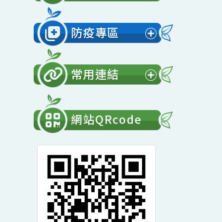
展
開
會計專區
選
展
單
開
防疫專區
選
展
單
開
常用連結
選
展
單
開
網站QRcode
選
單