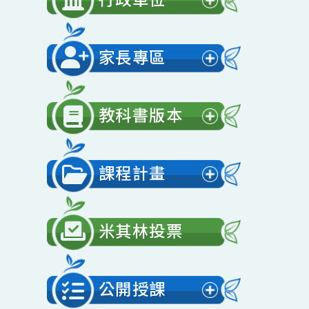
開
行政單位
選
展
單
開
家長專區
選
展
單
開
教科書版本
選
展
單
開
課程計畫
選
展
單
開
米其林投票
選
單