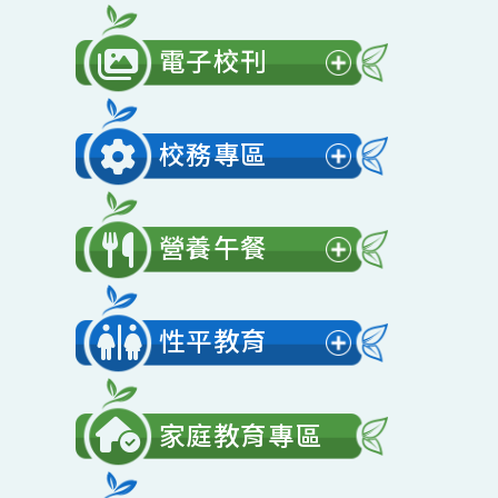
公開授課
展
開
電子校刊
選
展
單
開
校務專區
選
展
單
開
營養午餐
選
展
單
開
性平教育
選
展
單