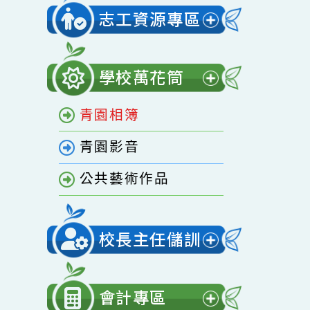
開
家庭教育專區
選
單
志工資源專區
展
開
學校萬花筒
選
展
單
青園相簿
開
選
青園影音
單
公共藝術作品
校長主任儲訓