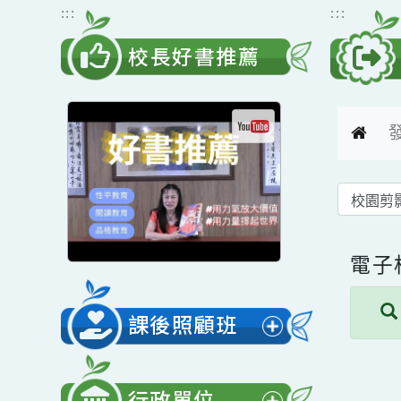
跳到主要內容
網站導覽
:::
:::
校長好書推薦
電
課後照顧班
展