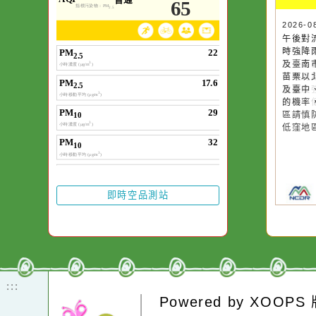
空氣品質
作者：網路小語
一杯清水因滴入一
水而變污濁，一杯
20
午
卻不會因一滴清水
時
在而變清澈。
及
苗
及
的
區
低