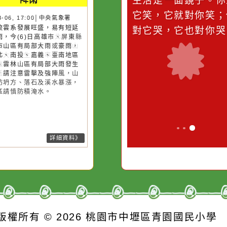
災害警示
隨機
桃園市
作者：網路小語
作者：網路
降雨
滴污
在實現理想的路途中，
生活是一面鏡
污水
必須排除一切干擾，特
它笑，它就對
26-08-06, 17:00│中央氣象署
後對流雲系發展旺盛，易有短延
的存
別是要看清那些美麗的
對它哭，它也
強降雨，今(6)日高雄市、屏東縣
誘惑。
臺南市山區有局部大雨或豪雨，
栗以北、南投、嘉義、臺南地區
臺中、雲林山區有局部大雨發生
機率，請注意雷擊及強陣風，山
請慎防坍方、落石及溪水暴漲，
窪地區請慎防積淹水。