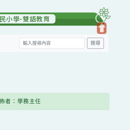
園國民小學-雙語教育
開
搜尋
啟
上
方
送出
區
塊
發佈者：學務主任