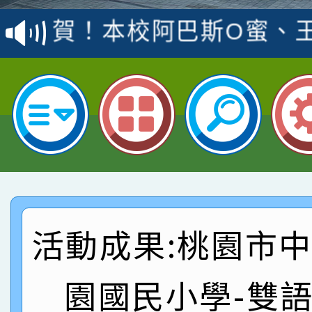
賽 洪綺君教師榮獲社會
賀！本校阿巴斯O蜜、
名
倩參加桃園市科展 國小
賀！本校四年二班張O
名 指導老師王老師、陳
園市英語競賽國小朗讀
賀！本校參加桃園市中
指導老師林老師
賽 劉文瑛教師榮獲教
賀！本校參與2026世
臺灣台語-第二名
市賽榮獲科學小創客佳
賀！本校參加桃園市中
創客第三名。
賽 洪綺君教師榮獲社會
賀！本校阿巴斯O蜜、
活動成果:桃園市
名
倩參加桃園市科展 國小
賀！本校四年二班張O
園國民小學-雙
名 指導老師王老師、陳
園市英語競賽國小朗讀
賀！本校參加桃園市中