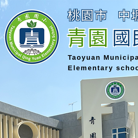
桃園市
中
青園
國
Taoyuan Municip
Elementary scho