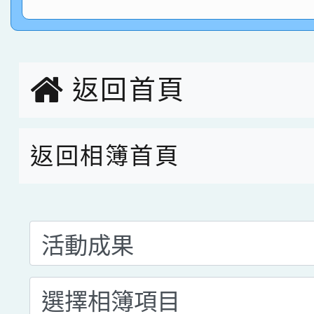
指導老師林老師
賽 劉文瑛教師榮獲教
賀！本校參與2026世
臺灣台語-第二名
市賽榮獲科學小創客佳
返回首頁
創客第三名。
返回相簿首頁