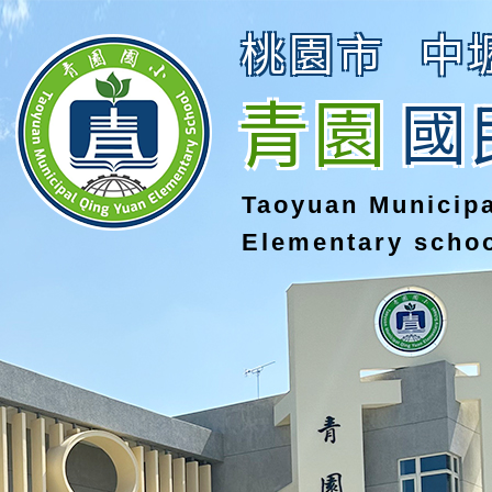
桃園市
中
青園
國
Taoyuan Municip
Elementary scho