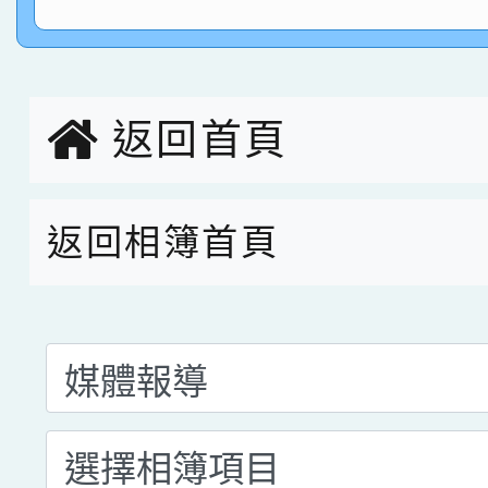
指導老師林老師
賽 劉文瑛教師榮獲教
賀！本校參與2026世
臺灣台語-第二名
市賽榮獲科學小創客佳
返回首頁
創客第三名。
返回相簿首頁