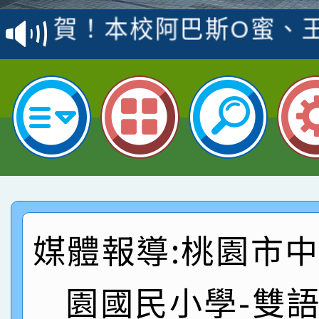
賽 洪綺君教師榮獲社會
賀！本校阿巴斯O蜜、
名
倩參加桃園市科展 國小
賀！本校四年二班張O
名 指導老師王老師、陳
園市英語競賽國小朗讀
賀！本校參加桃園市中
指導老師林老師
賽 劉文瑛教師榮獲教
賀！本校參與2026世
臺灣台語-第二名
市賽榮獲科學小創客佳
賀！本校參加桃園市中
創客第三名。
賽 洪綺君教師榮獲社會
賀！本校阿巴斯O蜜、
媒體報導:桃園市
名
倩參加桃園市科展 國小
賀！本校四年二班張O
園國民小學-雙
名 指導老師王老師、陳
園市英語競賽國小朗讀
賀！本校參加桃園市中