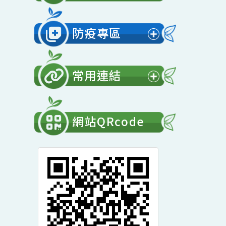
展
開
會計專區
選
展
單
開
防疫專區
選
展
單
開
常用連結
選
展
單
開
網站QRcode
選
單