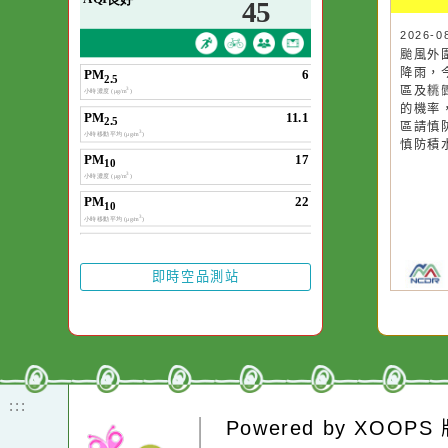
空氣品質
作者：網路小語
一杯清水因滴入一
水而變污濁，一杯
20
颱
卻不會因一滴清水
降
在而變清澈。
區
的
區
慎