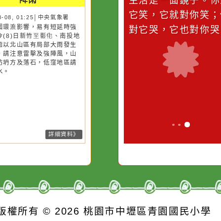
災害警示
隨機
桃園市
作者：網路小語
作者：網路
降雨
滴污
在實現理想的路途中，
生活是一面鏡
污水
必須排除一切干擾，特
它笑，它就對
26-08-08, 01:25│中央氣象署
風外圍環流影響，易有短延時強
的存
別是要看清那些美麗的
對它哭，它也
雨，今(8)日新竹至彰化、南投地
誘惑。
及桃園以北山區有局部大雨發生
機率，請注意雷擊及強陣風，山
請慎防坍方及落石，低窪地區請
防積水。