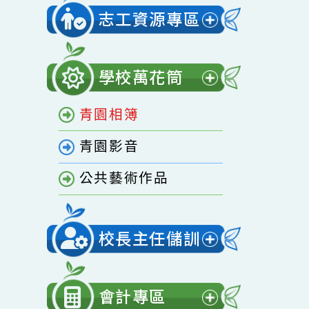
開
家庭教育專區
選
單
志工資源專區
展
開
學校萬花筒
選
展
單
青園相簿
開
選
青園影音
單
公共藝術作品
校長主任儲訓