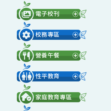
公開授課
展
開
電子校刊
選
展
單
開
校務專區
選
展
單
開
營養午餐
選
展
單
開
性平教育
選
展
單