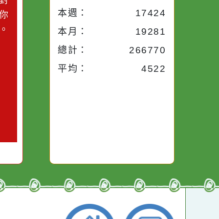
小語
流量統計
今天：
1736
小語
昨天：
1715
子。你對
本週：
17424
你笑；你
對你哭。
本月：
19281
總計：
266770
平均：
4522