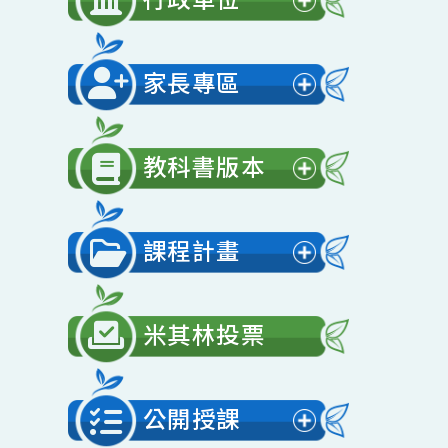
開
行政單位
選
展
單
開
家長專區
選
展
單
開
教科書版本
選
展
單
開
課程計畫
選
展
單
開
米其林投票
選
單