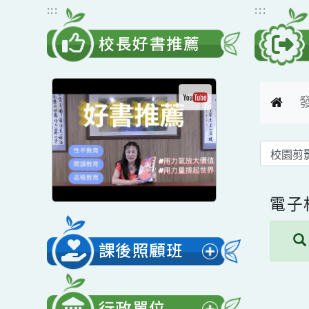
跳到主要內容
網站導覽
:::
:::
校長好書推薦
電
課後照顧班
展