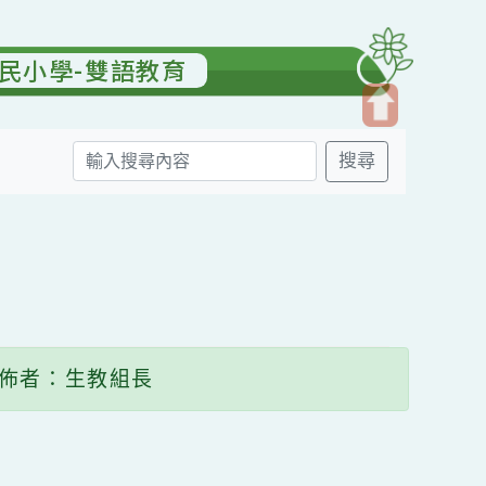
園國民小學-雙語教育
開
搜尋
啟
上
方
送出
區
塊
發佈者：生教組長