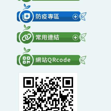
展
開
會計專區
選
展
單
開
防疫專區
選
展
單
開
常用連結
選
展
單
開
網站QRcode
選
單