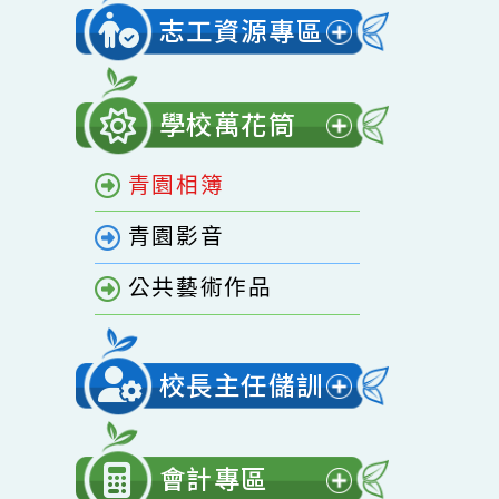
開
家庭教育專區
選
單
志工資源專區
展
開
學校萬花筒
選
展
單
青園相簿
開
選
青園影音
單
公共藝術作品
校長主任儲訓