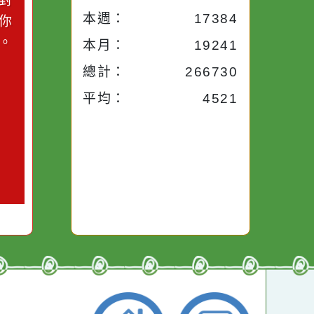
小語
流量統計
今天：
1696
小語
昨天：
1715
子。你對
本週：
17384
你笑；你
對你哭。
本月：
19241
總計：
266730
平均：
4521