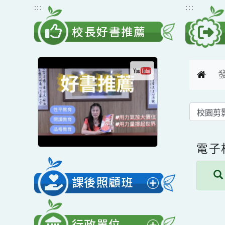
跳到主要內容
網站導覽
:::
:::
校長好書推薦
電
課後照顧班
展