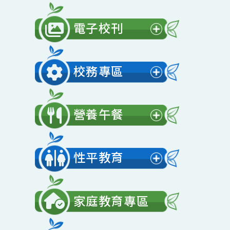
公開授課
展
開
電子校刊
選
展
單
開
校務專區
選
展
單
開
營養午餐
選
展
單
開
性平教育
選
展
單