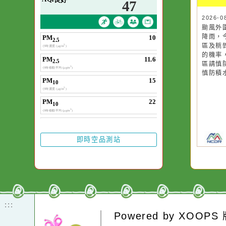
空氣品質
作者：網路小語
一杯清水因滴入一
水而變污濁，一杯
20
颱
卻不會因一滴清水
降
在而變清澈。
區
的
區
慎