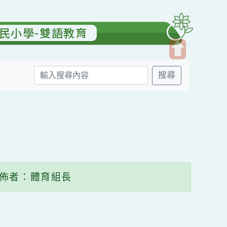
園國民小學-雙語教育
開
搜尋
啟
上
方
送出
區
塊
發佈者：體育組長