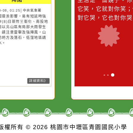
災害警示
隨機
桃園市
作者：網路小語
作者：網路
降雨
滴污
在實現理想的路途中，
生活是一面鏡
污水
必須排除一切干擾，特
它笑，它就對
26-08-08, 01:25│中央氣象署
風外圍環流影響，易有短延時強
的存
別是要看清那些美麗的
對它哭，它也
雨，今(8)日新竹至彰化、南投地
誘惑。
及桃園以北山區有局部大雨發生
機率，請注意雷擊及強陣風，山
請慎防坍方及落石，低窪地區請
防積水。