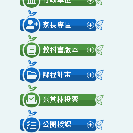
開
行政單位
選
展
單
開
家長專區
選
展
單
開
教科書版本
選
展
單
開
課程計畫
選
展
單
開
米其林投票
選
單