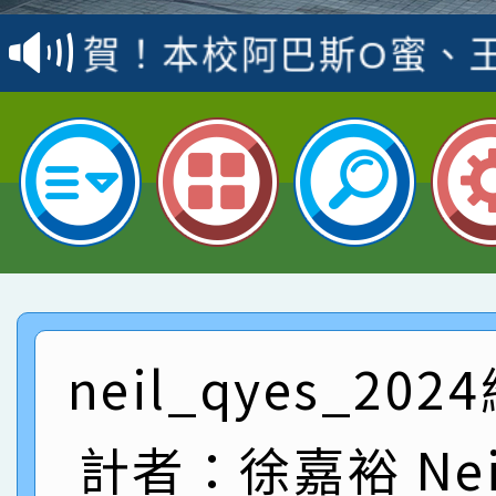
賽 洪綺君教師榮獲社會
賀！本校阿巴斯O蜜、
名
倩參加桃園市科展 國小
賀！本校四年二班張O
名 指導老師王老師、陳
園市英語競賽國小朗讀
賀！本校參加桃園市中
指導老師林老師
賽 劉文瑛教師榮獲教
賀！本校參與2026世
臺灣台語-第二名
市賽榮獲科學小創客佳
賀！本校參加桃園市中
創客第三名。
賽 洪綺君教師榮獲社會
賀！本校阿巴斯O蜜、
neil_qyes_20
名
倩參加桃園市科展 國小
賀！本校四年二班張O
計者：徐嘉裕 Neil
名 指導老師王老師、陳
園市英語競賽國小朗讀
賀！本校參加桃園市中