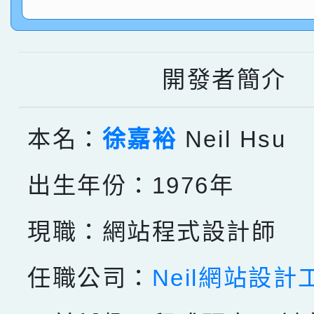
指導老師林老師
賽 劉文瑛教師榮獲教
賀！本校參與2026世
臺灣台語-第二名
市賽榮獲科學小創客佳
開發者簡介
創客第三名。
本名：
徐嘉裕
Neil Hsu
出生年份：1976年
現職：網站程式設計師
任職公司：
Neil網站設計