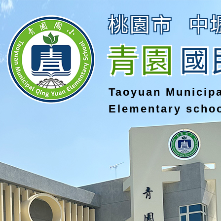
桃園市
中
青園
國
Taoyuan Municip
Elementary scho