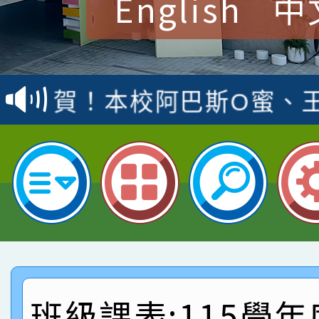
English
中
賀！本校參加桃園市中
賽 洪綺君教師榮獲社會
賀！本校阿巴斯O蜜、
名
倩參加桃園市科展 國小
賀！本校四年二班張O
名 指導老師王老師、陳
園市英語競賽國小朗讀
賀！本校參加桃園市中
指導老師林老師
賽 劉文瑛教師榮獲教
賀！本校參與2026世
臺灣台語-第二名
市賽榮獲科學小創客佳
賀！本校參加桃園市中
創客第三名。
賽 洪綺君教師榮獲社會
賀！本校阿巴斯O蜜、
班級課表:115學年