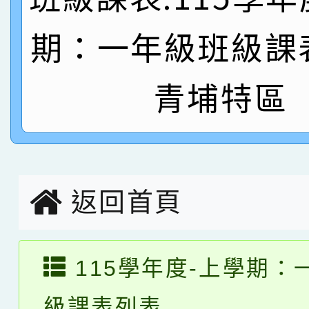
名
倩參加桃園市科展 國小
賀！本校四年二班張O
期：一年級班級課
名 指導老師王老師、陳
園市英語競賽國小朗讀
賀！本校參加桃園市中
青埔特區
指導老師林老師
賽 劉文瑛教師榮獲教
賀！本校參與2026世
臺灣台語-第二名
市賽榮獲科學小創客佳
創客第三名。
返回首頁
115學年度-上學期：
級課表列表