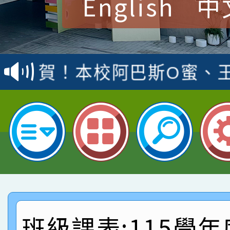
English
中
賀！本校參加桃園市中
賽 洪綺君教師榮獲社會
賀！本校阿巴斯O蜜、
名
倩參加桃園市科展 國小
賀！本校四年二班張O
名 指導老師王老師、陳
園市英語競賽國小朗讀
賀！本校參加桃園市中
指導老師林老師
賽 劉文瑛教師榮獲教
賀！本校參與2026世
臺灣台語-第二名
市賽榮獲科學小創客佳
賀！本校參加桃園市中
創客第三名。
賽 洪綺君教師榮獲社會
賀！本校阿巴斯O蜜、
班級課表:115學年