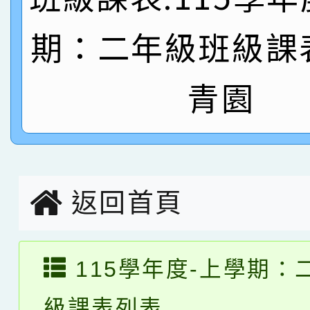
名
倩參加桃園市科展 國小
賀！本校四年二班張O
期：二年級班級課
名 指導老師王老師、陳
園市英語競賽國小朗讀
賀！本校參加桃園市中
青園
指導老師林老師
賽 劉文瑛教師榮獲教
賀！本校參與2026世
臺灣台語-第二名
市賽榮獲科學小創客佳
創客第三名。
返回首頁
115學年度-上學期：
級課表列表