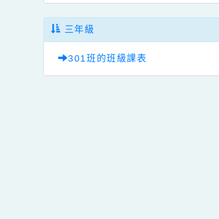
三年級
301班的班級課表
佈景版本：
neil_
適用瀏覽器：Edge、G