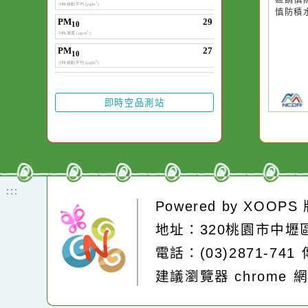
颱
颱
卻不會因一滴清水
降
降
在而變清澈。
區
區
的
的
區
區
慎
慎
即時空品測站
:::
Powered by
XOOP
地址：320桃園市中