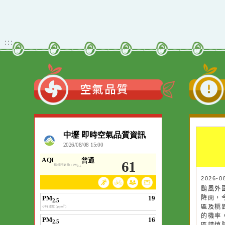
Xoops版本：
205
Xoops
網站設計
：
Xoops網站設計
:::
空氣品質
作者：網路小語
一杯清水因滴入一
水而變污濁，一杯
20
20