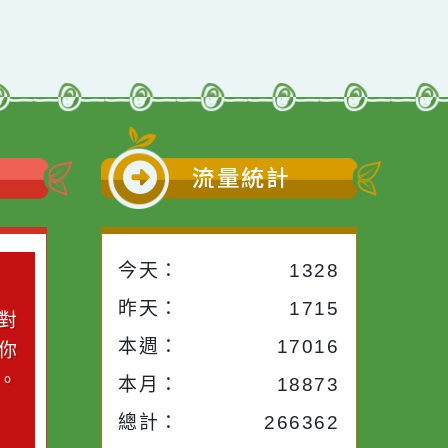
小語
流量統計
今天：
1328
小語
昨天：
1715
子。你對
本週：
17016
你笑；你