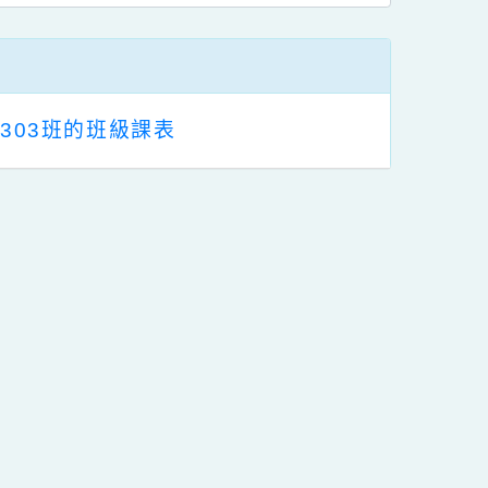
區
塊
303班的班級課表
行動瀏覽裝置