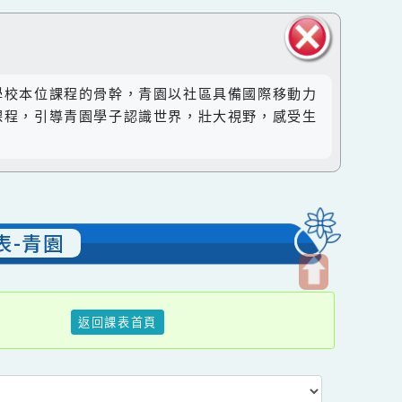
關閉區
然成為學校本位課程的骨幹，青園以社區具備國際移動力
塊
。透過課程，引導青園學子認識世界，壯大視野，感受生
表列表-青園
開
返回課表首頁
啟
上
方