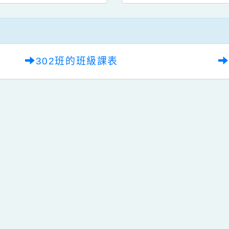
302班的班級課表
qyes_2024
oogle、Firefox、Vivaldi、Opera
支援