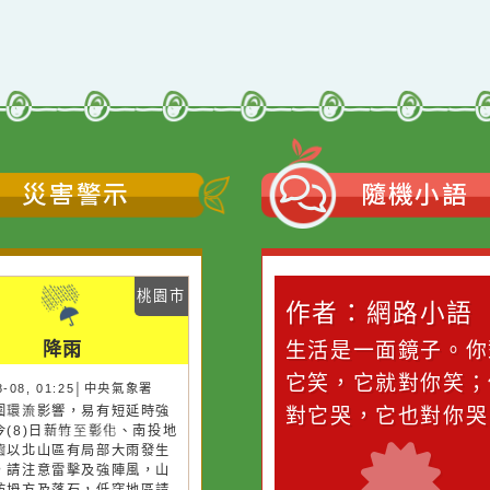
11
網站語系：zh-TW
Neil網站設計工坊
者：
徐嘉裕 Neil hsu
災害警示
隨機
桃園市
桃園市
作者：網路小語
作者：網路
降雨
降雨
滴污
在實現理想的路途中，
生活是一面鏡
污水
必須排除一切干擾，特
它笑，它就對
26-08-08, 01:25│中央氣象署
26-08-08, 01:25│中央氣象署