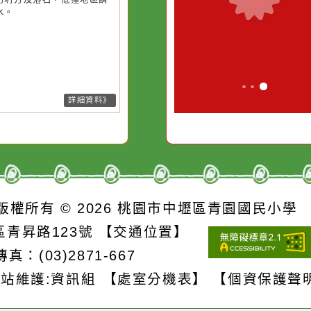
風外圍雲系影響，易有短延時強
風外圍環流影響，易有短延時強
的存
別是要看清那些美麗的
對它哭，它也
雨，今(8)日苗栗、臺中、南投地
雨，今(8)日新竹至彰化、南投地
誘惑。
及新竹以北山區有局部大雨發生
及桃園以北山區有局部大雨發生
機率，請注意雷擊及強陣風，山
機率，請注意雷擊及強陣風，山
請慎防坍方及落石，低窪地區請
請慎防坍方及落石，低窪地區請
防積水。
防積水。
詳細資料》
詳細資料》
S
版權所有 © 2026
桃園市中壢區青園國民
壢區青昇路123號
【交通位置】