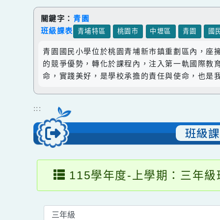
跳到主要內容
網站導覽
關鍵字：
青園
班級課表
青埔特區
桃園市
中壢區
青園
青園國民小學位於桃園青埔新市鎮重劃區內，
的競爭優勢，轉化於課程內，注入第一軌國際
命，實踐美好，是學校承擔的責任與使命，也
:::
班級
115學年度-上學期：三