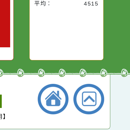
對你哭。
本月：
18873
總計：
266362
平均：
4515
小學