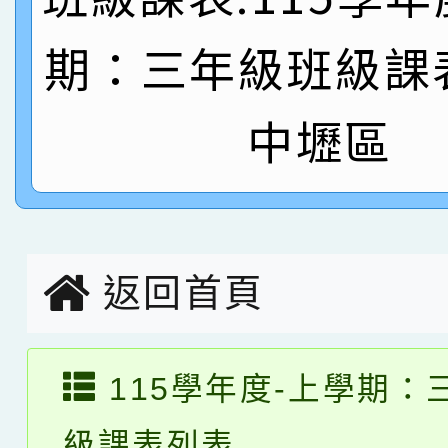
名
倩參加桃園市科展 國小
賀！本校四年二班張O
期：三年級班級課
名 指導老師王老師、陳
園市英語競賽國小朗讀
賀！本校參加桃園市中
中壢區
指導老師林老師
賽 劉文瑛教師榮獲教
賀！本校參與2026世
臺灣台語-第二名
市賽榮獲科學小創客佳
創客第三名。
返回首頁
115學年度-上學期：
級課表列表