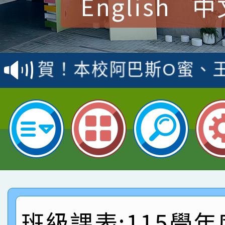
English
中
賀！本校參加桃園市中
賽 洪綺君教師榮獲社會
賀！本校阿巴斯O蜜、
名
倩參加桃園市科展 國小
賀！本校四年二班張O
名 指導老師王老師、陳
園市英語競賽國小朗讀
賀！本校參加桃園市中
指導老師林老師
賽 劉文瑛教師榮獲教
賀！本校參與2026世
臺灣台語-第二名
市賽榮獲科學小創客佳
賀！本校參加桃園市中
創客第三名。
賽 洪綺君教師榮獲社會
賀！本校阿巴斯O蜜、
班級課表:115學年