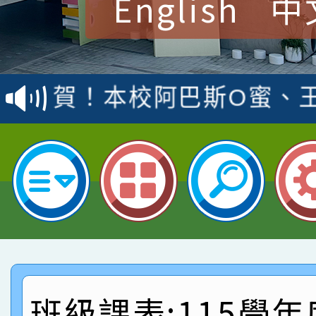
English
中
賀！本校參加桃園市中
賽 洪綺君教師榮獲社會
賀！本校阿巴斯O蜜、
名
倩參加桃園市科展 國小
賀！本校四年二班張O
名 指導老師王老師、陳
園市英語競賽國小朗讀
賀！本校參加桃園市中
指導老師林老師
賽 劉文瑛教師榮獲教
賀！本校參與2026世
臺灣台語-第二名
市賽榮獲科學小創客佳
賀！本校參加桃園市中
創客第三名。
賽 洪綺君教師榮獲社會
賀！本校阿巴斯O蜜、
班級課表:115學年