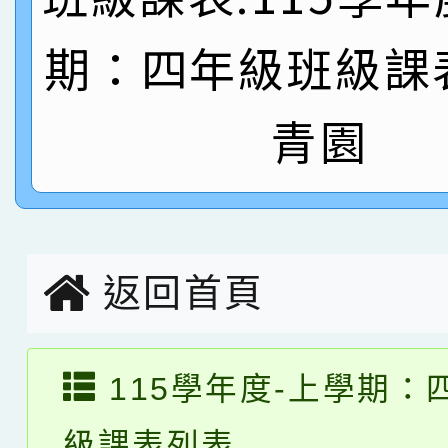
名
倩參加桃園市科展 國小
賀！本校四年二班張O
期：四年級班級課
名 指導老師王老師、陳
園市英語競賽國小朗讀
賀！本校參加桃園市中
青園
指導老師林老師
賽 劉文瑛教師榮獲教
賀！本校參與2026世
臺灣台語-第二名
市賽榮獲科學小創客佳
創客第三名。
返回首頁
115學年度-上學期：
級課表列表