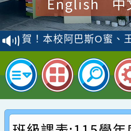
English
中
賀！本校參加桃園市中
賽 洪綺君教師榮獲社會
賀！本校阿巴斯O蜜、
名
倩參加桃園市科展 國小
賀！本校四年二班張O
名 指導老師王老師、陳
園市英語競賽國小朗讀
賀！本校參加桃園市中
指導老師林老師
賽 劉文瑛教師榮獲教
賀！本校參與2026世
臺灣台語-第二名
市賽榮獲科學小創客佳
賀！本校參加桃園市中
創客第三名。
賽 洪綺君教師榮獲社會
賀！本校阿巴斯O蜜、
班級課表:115學年