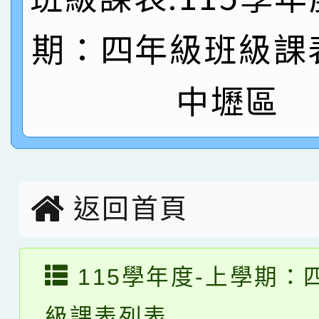
名
倩參加桃園市科展 國小
賀！本校四年二班張O
期：四年級班級課
名 指導老師王老師、陳
園市英語競賽國小朗讀
賀！本校參加桃園市中
中壢區
指導老師林老師
賽 劉文瑛教師榮獲教
賀！本校參與2026世
臺灣台語-第二名
市賽榮獲科學小創客佳
創客第三名。
返回首頁
115學年度-上學期：
級課表列表