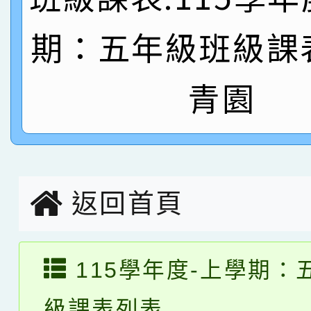
名
倩參加桃園市科展 國小
賀！本校四年二班張O
期：五年級班級課
名 指導老師王老師、陳
園市英語競賽國小朗讀
賀！本校參加桃園市中
青園
指導老師林老師
賽 劉文瑛教師榮獲教
賀！本校參與2026世
臺灣台語-第二名
市賽榮獲科學小創客佳
創客第三名。
返回首頁
115學年度-上學期：
級課表列表