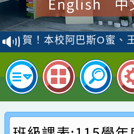
English
中
賀！本校參加桃園市中
賽 洪綺君教師榮獲社會
賀！本校阿巴斯O蜜、
名
倩參加桃園市科展 國小
賀！本校四年二班張O
名 指導老師王老師、陳
園市英語競賽國小朗讀
賀！本校參加桃園市中
指導老師林老師
賽 劉文瑛教師榮獲教
賀！本校參與2026世
臺灣台語-第二名
市賽榮獲科學小創客佳
賀！本校參加桃園市中
創客第三名。
賽 洪綺君教師榮獲社會
賀！本校阿巴斯O蜜、
班級課表:115學年