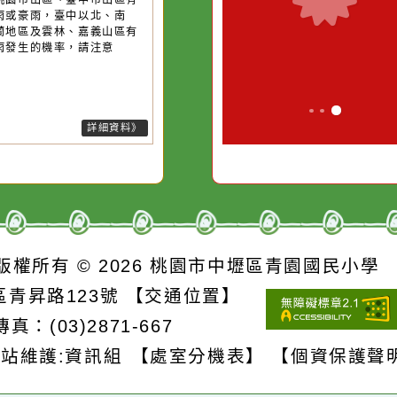
13號颱風及其外圍環流影響，易
的存
別是要看清那些美麗的
對它哭，它也
短延時強降雨，今(9)日臺北市山
誘惑。
、新竹縣山區、苗栗縣山區有局
豪雨或大豪雨，北海岸、新北市
區、桃園市山區、臺中市山區有
部大雨或豪雨，臺中以北、南
、宜蘭地區及雲林、嘉義山區有
部大雨發生的機率，請注意
詳細資料》
S
版權所有 © 2026
桃園市中壢區青園國民
壢區青昇路123號
【交通位置】