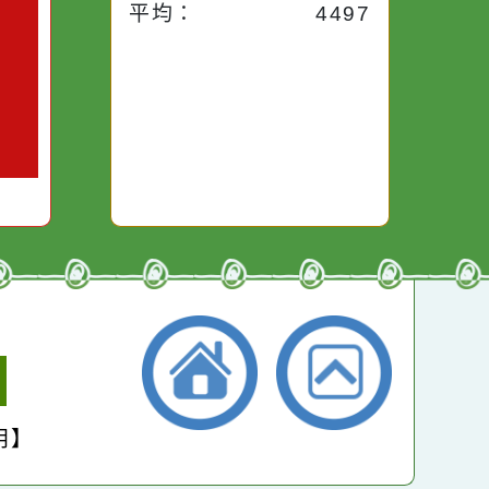
對你哭。
本月：
22322
總計：
269811
平均：
4497
小學