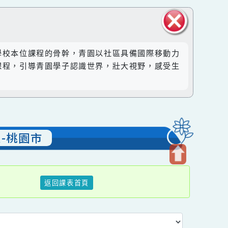
關閉區
然成為學校本位課程的骨幹，青園以社區具備國際移動力
塊
。透過課程，引導青園學子認識世界，壯大視野，感受生
表列表-桃園市
開
返回課表首頁
啟
上
方