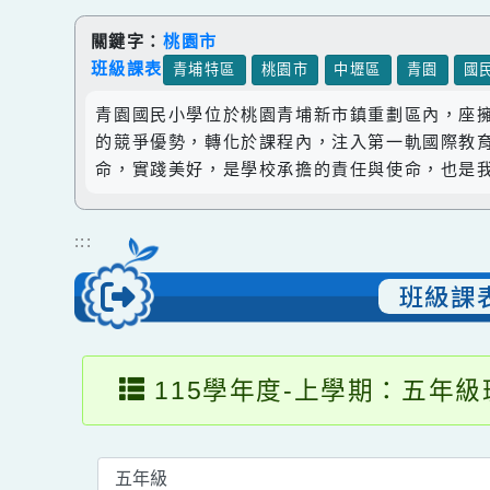
跳到主要內容
網站導覽
關鍵字：
桃園市
班級課表
青埔特區
桃園市
中壢區
青園
青園國民小學位於桃園青埔新市鎮重劃區內，
的競爭優勢，轉化於課程內，注入第一軌國際
命，實踐美好，是學校承擔的責任與使命，也
:::
班級
115學年度-上學期：五