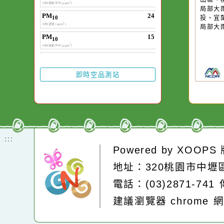
第
卻不會因一滴清水
有
在而變清澈。
區
部
山
局
投
局
即時空品測站
:::
Powered by
XOOP
地址：320桃園市中