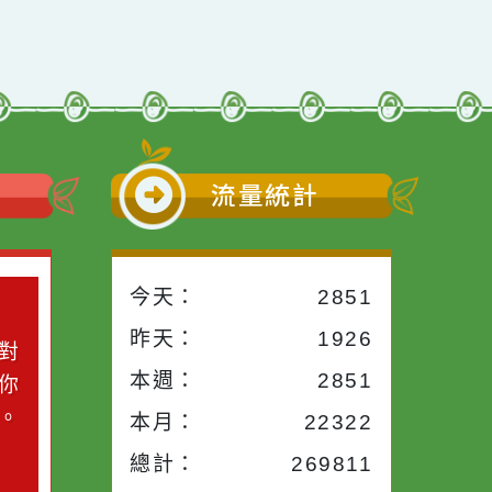
小語
流量統計
今天：
2851
小語
昨天：
1926
子。你對
本週：
2851
你笑；你