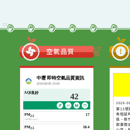
Xoops版本：
205
Xoops
網站設計
：
Xoops網站設計
:::
空氣品質
作者：網路小語
一杯清水因滴入一
水而變污濁，一杯
20