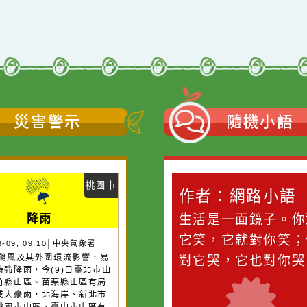
11
網站語系：zh-TW
Neil網站設計工坊
者：
徐嘉裕 Neil hsu
災害警示
隨機
桃園市
作者：網路小語
作者：網路
降雨
滴污
在實現理想的路途中，
生活是一面鏡
污水
必須排除一切干擾，特
它笑，它就對
26-08-09, 09:10│中央氣象署