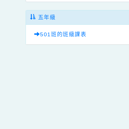
五年級
501班的班級課表
佈景版本：
neil_
適用瀏覽器：Edge、G