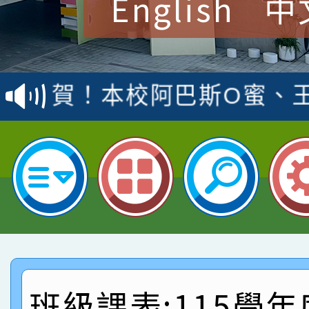
English
中
賀！本校參加桃園市中
賽 洪綺君教師榮獲社會
賀！本校阿巴斯O蜜、
名
倩參加桃園市科展 國小
賀！本校四年二班張O
名 指導老師王老師、陳
園市英語競賽國小朗讀
賀！本校參加桃園市中
指導老師林老師
賽 劉文瑛教師榮獲教
賀！本校參與2026世
臺灣台語-第二名
市賽榮獲科學小創客佳
賀！本校參加桃園市中
創客第三名。
賽 洪綺君教師榮獲社會
賀！本校阿巴斯O蜜、
班級課表:115學年