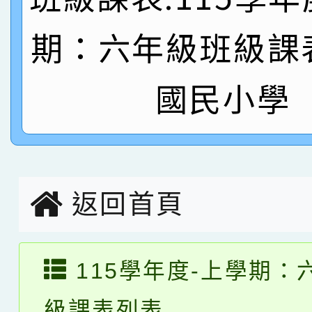
名
倩參加桃園市科展 國小
賀！本校四年二班張O
期：六年級班級課
名 指導老師王老師、陳
園市英語競賽國小朗讀
賀！本校參加桃園市中
國民小學
指導老師林老師
賽 劉文瑛教師榮獲教
賀！本校參與2026世
臺灣台語-第二名
市賽榮獲科學小創客佳
創客第三名。
返回首頁
115學年度-上學期：
級課表列表