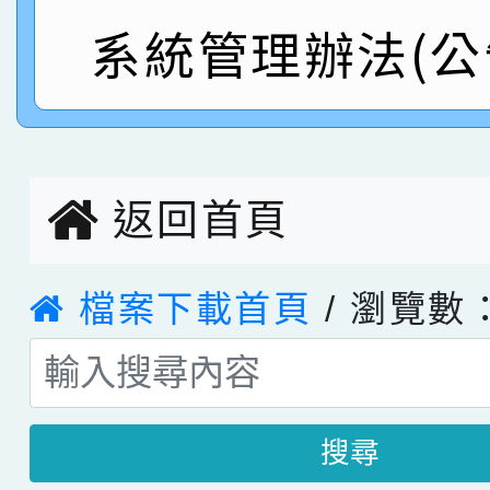
指導老師林老師
系統管理辦法(公
賽 劉文瑛教師榮獲教
賀！本校參與2026世
臺灣台語-第二名
市賽榮獲科學小創客佳
創客第三名。
返回首頁
檔案下載首頁
/ 瀏覽數：
搜尋