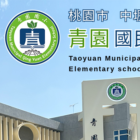
桃園市
中
青園
國
Taoyuan Municip
Elementary scho