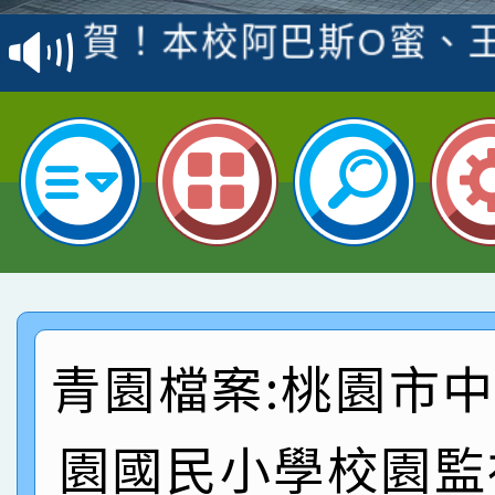
賽 洪綺君教師榮獲社會
賀！本校阿巴斯O蜜、
名
倩參加桃園市科展 國小
賀！本校四年二班張O
名 指導老師王老師、陳
園市英語競賽國小朗讀
賀！本校參加桃園市中
指導老師林老師
賽 劉文瑛教師榮獲教
賀！本校參與2026世
臺灣台語-第二名
市賽榮獲科學小創客佳
賀！本校參加桃園市中
創客第三名。
賽 洪綺君教師榮獲社會
賀！本校阿巴斯O蜜、
青園檔案:桃園市
名
倩參加桃園市科展 國小
賀！本校四年二班張O
園國民小學校園監
名 指導老師王老師、陳
園市英語競賽國小朗讀
賀！本校參加桃園市中