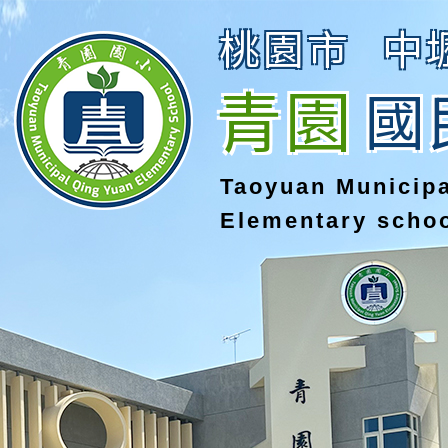
桃園市
中
青園
國
Taoyuan Municip
Elementary scho