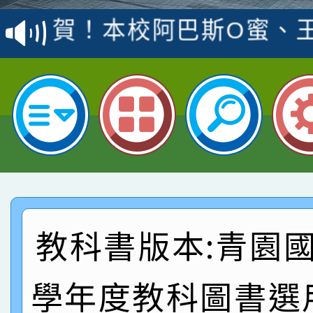
賽 洪綺君教師榮獲社會
賀！本校阿巴斯O蜜、
名
倩參加桃園市科展 國小
賀！本校四年二班張O
名 指導老師王老師、陳
園市英語競賽國小朗讀
賀！本校參加桃園市中
指導老師林老師
賽 劉文瑛教師榮獲教
賀！本校參與2026世
臺灣台語-第二名
市賽榮獲科學小創客佳
賀！本校參加桃園市中
創客第三名。
賽 洪綺君教師榮獲社會
賀！本校阿巴斯O蜜、
教科書版本:青園國
名
倩參加桃園市科展 國小
賀！本校四年二班張O
學年度教科圖書選
名 指導老師王老師、陳
園市英語競賽國小朗讀
賀！本校參加桃園市中