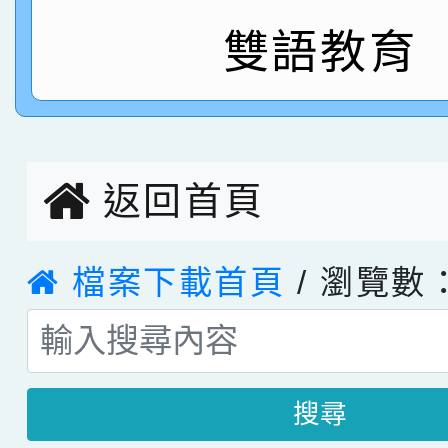
雙語教育
指導老師林老師
賽 劉文瑛教師榮獲教
賀！本校參與2026世
臺灣台語-第二名
市賽榮獲科學小創客佳
創客第三名。
返回首頁
檔案下載首頁
/ 瀏覽數：
搜尋