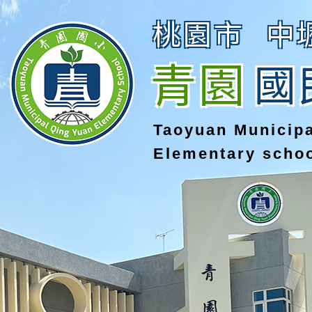
桃園市
中
青園
國
Taoyuan Municip
Elementary scho