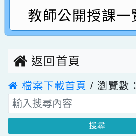
教師公開授課一
指導老師林老師
賽 劉文瑛教師榮獲教
賀！本校參與2026世
臺灣台語-第二名
市賽榮獲科學小創客佳
創客第三名。
返回首頁
檔案下載首頁
/ 瀏覽數：
搜尋