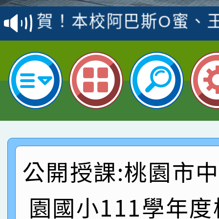
賽 洪綺君教師榮獲社會
賀！本校阿巴斯O蜜、
名
倩參加桃園市科展 國小
賀！本校四年二班張O
名 指導老師王老師、陳
園市英語競賽國小朗讀
賀！本校參加桃園市中
指導老師林老師
賽 劉文瑛教師榮獲教
賀！本校參與2026世
臺灣台語-第二名
市賽榮獲科學小創客佳
賀！本校參加桃園市中
創客第三名。
賽 洪綺君教師榮獲社會
賀！本校阿巴斯O蜜、
公開授課:桃園市
名
倩參加桃園市科展 國小
賀！本校四年二班張O
園國小111學年
名 指導老師王老師、陳
園市英語競賽國小朗讀
賀！本校參加桃園市中