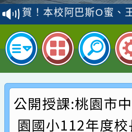
賽 洪綺君教師榮獲社會
賀！本校阿巴斯O蜜、
名
倩參加桃園市科展 國小
賀！本校四年二班張O
名 指導老師王老師、陳
園市英語競賽國小朗讀
賀！本校參加桃園市中
指導老師林老師
賽 劉文瑛教師榮獲教
賀！本校參與2026世
臺灣台語-第二名
市賽榮獲科學小創客佳
賀！本校參加桃園市中
創客第三名。
賽 洪綺君教師榮獲社會
賀！本校阿巴斯O蜜、
公開授課:桃園市
名
倩參加桃園市科展 國小
賀！本校四年二班張O
園國小112年度
名 指導老師王老師、陳
園市英語競賽國小朗讀
賀！本校參加桃園市中