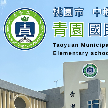
桃園市
中
青園
國
Taoyuan Municip
Elementary scho