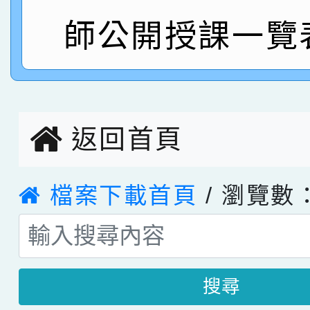
師公開授課一覽
指導老師林老師
賽 劉文瑛教師榮獲教
賀！本校參與2026世
臺灣台語-第二名
市賽榮獲科學小創客佳
創客第三名。
返回首頁
檔案下載首頁
/ 瀏覽數：
搜尋