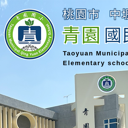
桃園市
中
青園
國
Taoyuan Municip
Elementary scho