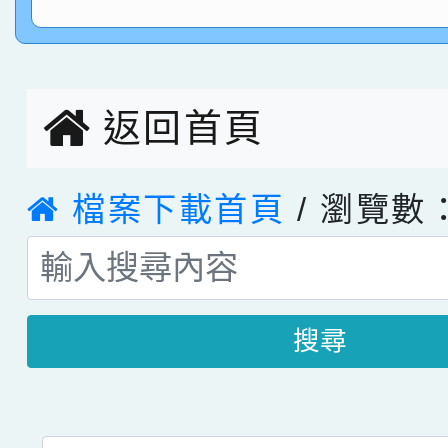
指導老師林老師
賽 劉文瑛教師榮獲教
賀！本校參與2026世
臺灣台語-第二名
市賽榮獲科學小創客佳
返回首頁
創客第三名。
檔案下載首頁
/ 瀏覽數：
搜尋