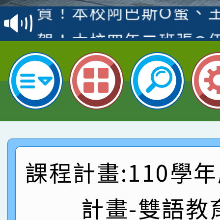
賽 洪綺君教師榮獲社會
賀！本校阿巴斯O蜜、
名
倩參加桃園市科展 國小
賀！本校四年二班張O
名 指導老師王老師、陳
園市英語競賽國小朗讀
賀！本校參加桃園市中
指導老師林老師
賽 劉文瑛教師榮獲教
賀！本校參與2026世
臺灣台語-第二名
市賽榮獲科學小創客佳
賀！本校參加桃園市中
創客第三名。
賽 洪綺君教師榮獲社會
賀！本校阿巴斯O蜜、
課程計畫:110學
名
倩參加桃園市科展 國小
賀！本校四年二班張O
名 指導老師王老師、陳
計畫-雙語教
園市英語競賽國小朗讀
賀！本校參加桃園市中