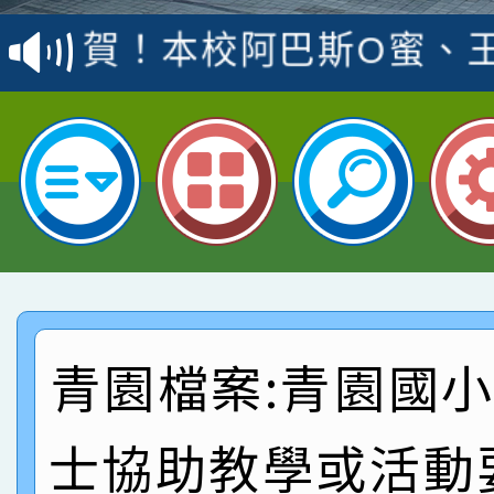
賽 洪綺君教師榮獲社會
賀！本校阿巴斯O蜜、
名
倩參加桃園市科展 國小
賀！本校四年二班張O
名 指導老師王老師、陳
園市英語競賽國小朗讀
賀！本校參加桃園市中
指導老師林老師
賽 劉文瑛教師榮獲教
賀！本校參與2026世
臺灣台語-第二名
市賽榮獲科學小創客佳
賀！本校參加桃園市中
創客第三名。
賽 洪綺君教師榮獲社會
賀！本校阿巴斯O蜜、
青園檔案:青園國
名
倩參加桃園市科展 國小
賀！本校四年二班張O
士協助教學或活動
名 指導老師王老師、陳
園市英語競賽國小朗讀
賀！本校參加桃園市中