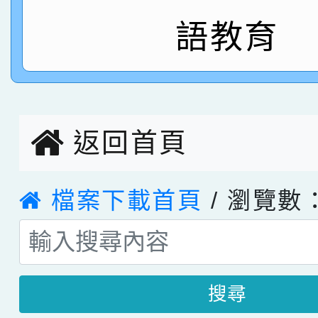
語教育
指導老師林老師
賽 劉文瑛教師榮獲教
賀！本校參與2026世
臺灣台語-第二名
市賽榮獲科學小創客佳
創客第三名。
返回首頁
檔案下載首頁
/ 瀏覽數：
搜尋