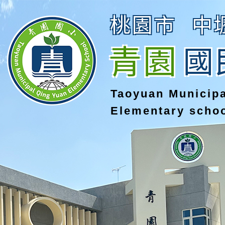
桃園市
中
青園
國
Taoyuan Municip
Elementary scho