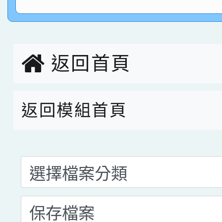
名 指導老師王老師、陳
園市英語競賽國小朗讀
賀！本校參加桃園市中
指導老師林老師
賽 劉文瑛教師榮獲教
賀！本校參與2026世
臺灣台語-第二名
市賽榮獲科學小創客佳
返回首頁
創客第三名。
返回模組首頁