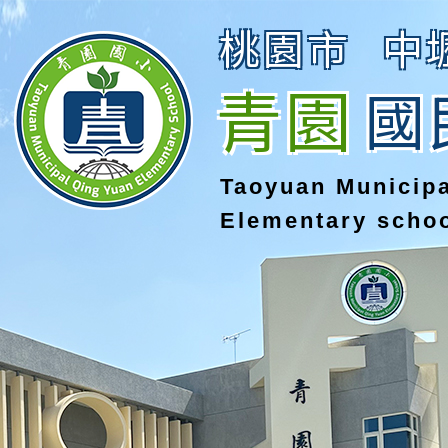
桃園市
中
青園
國
Taoyuan Municip
Elementary scho