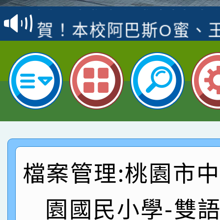
賽 洪綺君教師榮獲社會
賀！本校阿巴斯O蜜、
名
倩參加桃園市科展 國小
賀！本校四年二班張O
名 指導老師王老師、陳
園市英語競賽國小朗讀
賀！本校參加桃園市中
指導老師林老師
賽 劉文瑛教師榮獲教
賀！本校參與2026世
臺灣台語-第二名
市賽榮獲科學小創客佳
賀！本校參加桃園市中
創客第三名。
賽 洪綺君教師榮獲社會
檔案管理:桃園市
賀！本校阿巴斯O蜜、
名
倩參加桃園市科展 國小
賀！本校四年二班張O
園國民小學-雙