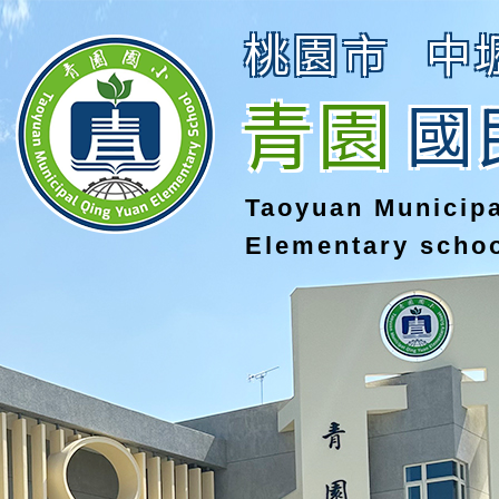
桃園市
中
青園
國
Taoyuan Municip
Elementary scho