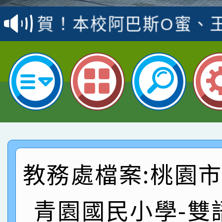
賽 洪綺君教師榮獲社會
賀！本校阿巴斯O蜜、
名
倩參加桃園市科展 國小
賀！本校四年二班張O
名 指導老師王老師、陳
園市英語競賽國小朗讀
賀！本校參加桃園市中
指導老師林老師
賽 劉文瑛教師榮獲教
賀！本校參與2026世
臺灣台語-第二名
市賽榮獲科學小創客佳
賀！本校參加桃園市中
創客第三名。
賽 洪綺君教師榮獲社會
賀！本校阿巴斯O蜜、
教務處檔案:桃園
名
倩參加桃園市科展 國小
賀！本校四年二班張O
青園國民小學-雙
名 指導老師王老師、陳
園市英語競賽國小朗讀
賀！本校參加桃園市中