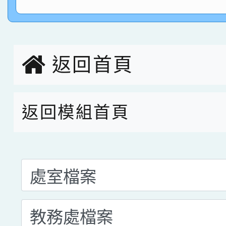
指導老師林老師
賽 劉文瑛教師榮獲教
賀！本校參與2026世
臺灣台語-第二名
市賽榮獲科學小創客佳
返回首頁
創客第三名。
返回模組首頁