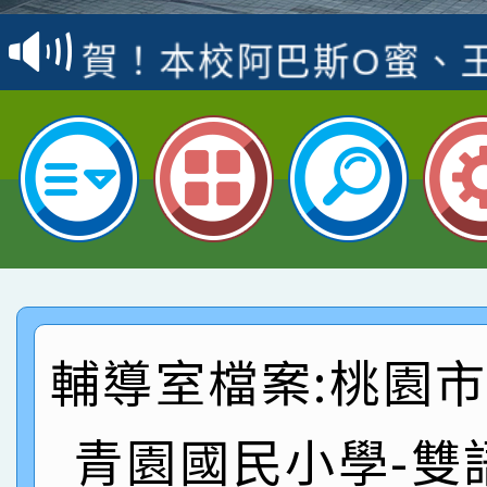
賽 洪綺君教師榮獲社會
賀！本校阿巴斯O蜜、
名
倩參加桃園市科展 國小
賀！本校四年二班張O
名 指導老師王老師、陳
園市英語競賽國小朗讀
賀！本校參加桃園市中
指導老師林老師
賽 劉文瑛教師榮獲教
賀！本校參與2026世
臺灣台語-第二名
市賽榮獲科學小創客佳
賀！本校參加桃園市中
創客第三名。
賽 洪綺君教師榮獲社會
賀！本校阿巴斯O蜜、
輔導室檔案:桃園
名
倩參加桃園市科展 國小
賀！本校四年二班張O
青園國民小學-雙
名 指導老師王老師、陳