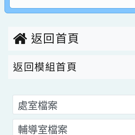
園市英語競賽國小朗讀
賀！本校參加桃園市中
指導老師林老師
賽 劉文瑛教師榮獲教
賀！本校參與2026世
臺灣台語-第二名
市賽榮獲科學小創客佳
返回首頁
創客第三名。
返回模組首頁