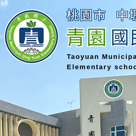
桃園市
中
青園
國
Taoyuan Municip
Elementary scho