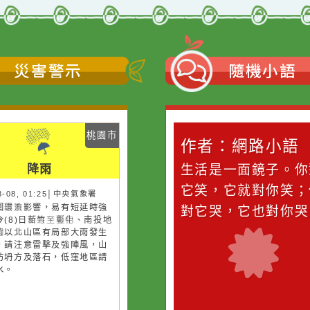
青園國小校外人士協助教學或活動
更新時間：2021-09-14 11:45
災害警示
隨機
桃園市
桃園市
作者：網路小語
作者：網路
降雨
降雨
滴污
在實現理想的路途中，
生活是一面鏡