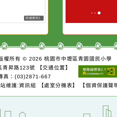
污水
必須排除一切干擾，特
它笑，它就對
26-08-08, 01:25│中央氣象署
26-08-08, 01:25│中央氣象署
風外圍雲系影響，易有短延時強
風外圍環流影響，易有短延時強
的存
別是要看清那些美麗的
對它哭，它也
雨，今(8)日苗栗、臺中、南投地
雨，今(8)日新竹至彰化、南投地
誘惑。
及新竹以北山區有局部大雨發生
及桃園以北山區有局部大雨發生
機率，請注意雷擊及強陣風，山
機率，請注意雷擊及強陣風，山
請慎防坍方及落石，低窪地區請
請慎防坍方及落石，低窪地區請
防積水。
防積水。
詳細資料》
詳細資料》
S
版權所有 © 2026
桃園市中壢區青園國民