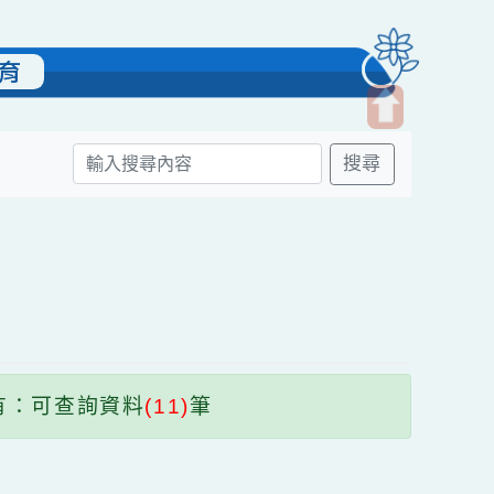
雙語教育
開
搜尋
啟
上
方
區
塊
共有：可查詢資料
(11)
筆