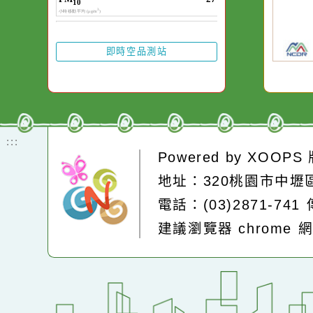
水而變污濁，一杯
20
20
颱
颱
卻不會因一滴清水
降
降
在而變清澈。
區
區
的
的
區
區
慎
慎
即時空品測站
:::
Powered by
XOOP