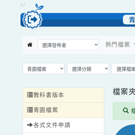
跳到主要內容
網站導覽
:::
熱門檔
返回模組首頁
選擇後頁面內容會更新
檔
教科書版本
青園檔案
各式文件申請