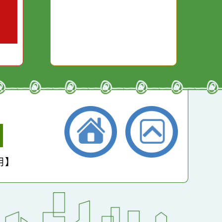
你笑；你
對你哭。
本月：
18828
總計：
266317
平均：
4514
小學