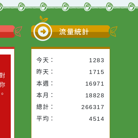
要點
發佈者：教務主任
瀏覽數：916
小語
流量統計
今天：
1283
小語
昨天：
1715
子。你對
本週：
16971