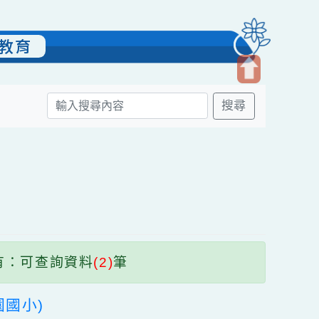
-雙語教育
開
搜尋
啟
上
方
區
塊
共有：可查詢資料
(2)
筆