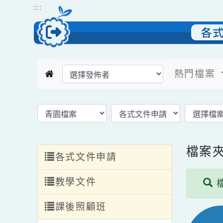
跳到主要內容
網站導覽
:::
熱門檔
返回模組首頁
選擇後頁面內容會更新
檔
各式文件申請
教學文件
課後照顧班