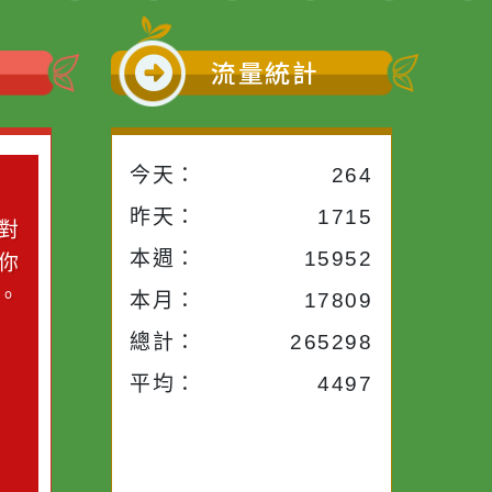
小語
流量統計
今天：
264
小語
昨天：
1715
子。你對
本週：
15952
你笑；你
對你哭。
本月：
17809
總計：
265298
平均：
4497