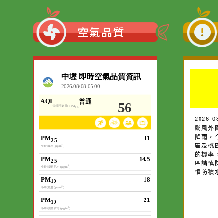
:::
空氣品質
作者：網路小語
一杯清水因滴入一
水而變污濁，一杯
20
颱
卻不會因一滴清水
降
在而變清澈。
區
的
區
慎