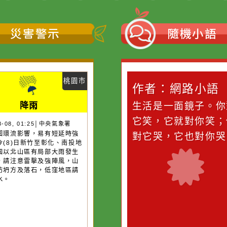
災害警示
隨機
桃園市
作者：網路小語
作者：網路
降雨
滴污
在實現理想的路途中，
生活是一面鏡
污水
必須排除一切干擾，特
它笑，它就對
26-08-08, 01:25│中央氣象署
風外圍環流影響，易有短延時強
的存
別是要看清那些美麗的
對它哭，它也
雨，今(8)日新竹至彰化、南投地
誘惑。
及桃園以北山區有局部大雨發生
機率，請注意雷擊及強陣風，山
請慎防坍方及落石，低窪地區請
防積水。