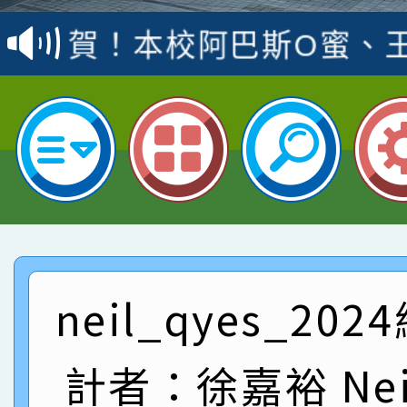
賽 洪綺君教師榮獲社會
賀！本校阿巴斯O蜜、
名
倩參加桃園市科展 國小
賀！本校四年二班張O
名 指導老師王老師、陳
園市英語競賽國小朗讀
賀！本校參加桃園市中
指導老師林老師
賽 劉文瑛教師榮獲教
賀！本校參與2026世
臺灣台語-第二名
市賽榮獲科學小創客佳
賀！本校參加桃園市中
創客第三名。
賽 洪綺君教師榮獲社會
賀！本校阿巴斯O蜜、
neil_qyes_20
名
倩參加桃園市科展 國小
賀！本校四年二班張O
計者：徐嘉裕 Neil
名 指導老師王老師、陳
園市英語競賽國小朗讀
賀！本校參加桃園市中