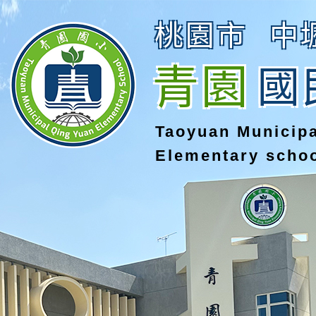
桃園市
中
青園
國
Taoyuan Municip
Elementary scho