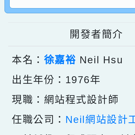
指導老師林老師
賽 劉文瑛教師榮獲教
賀！本校參與2026世
臺灣台語-第二名
市賽榮獲科學小創客佳
開發者簡介
創客第三名。
本名：
徐嘉裕
Neil Hsu
出生年份：1976年
現職：網站程式設計師
任職公司：
Neil網站設計