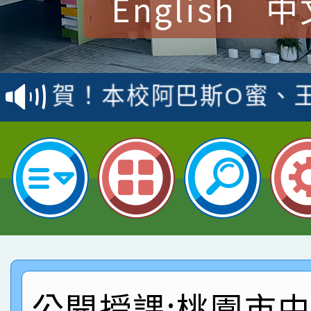
English
中
賀！本校參加桃園市中
賽 洪綺君教師榮獲社會
賀！本校阿巴斯O蜜、
名
倩參加桃園市科展 國小
賀！本校四年二班張O
名 指導老師王老師、陳
園市英語競賽國小朗讀
賀！本校參加桃園市中
指導老師林老師
賽 劉文瑛教師榮獲教
賀！本校參與2026世
臺灣台語-第二名
市賽榮獲科學小創客佳
賀！本校參加桃園市中
創客第三名。
賽 洪綺君教師榮獲社會
賀！本校阿巴斯O蜜、
公開授課:桃園市