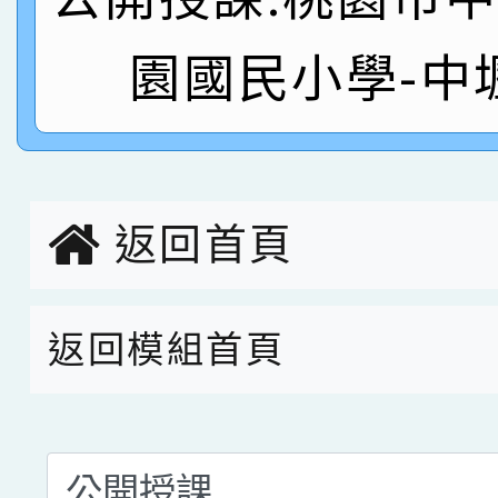
名
倩參加桃園市科展 國小
賀！本校四年二班張O
園國民小學-中
名 指導老師王老師、陳
園市英語競賽國小朗讀
賀！本校參加桃園市中
指導老師林老師
賽 劉文瑛教師榮獲教
賀！本校參與2026世
臺灣台語-第二名
市賽榮獲科學小創客佳
返回首頁
創客第三名。
返回模組首頁