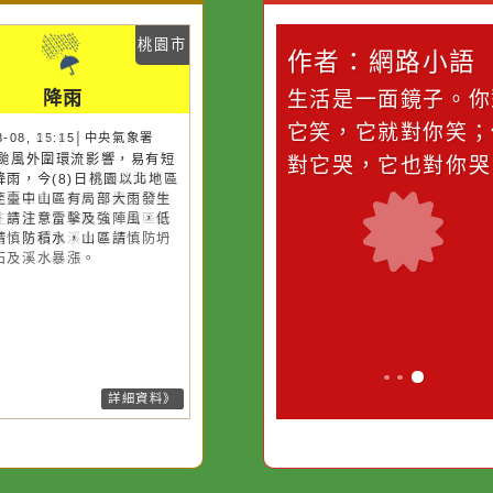
災害警示
隨機
桃園市
桃園市
作者：網路小語
作者：網路
降雨
降雨
滴污
在實現理想的路途中，
生活是一面鏡
污水
必須排除一切干擾，特
它笑，它就對
26-08-08, 07:45│中央氣象署
26-08-08, 15:15│中央氣象署
13號颱風外圍環流影響，易有短
13號颱風外圍環流影響，易有短
的存
別是要看清那些美麗的
對它哭，它也
時強降雨，今(8)日基隆北海岸及
時強降雨，今(8)日桃園以北地區
誘惑。
中以北山區有局部大雨發生的機
新竹至臺中山區有局部大雨發生
，請注意雷擊及強陣風，山區請
機率，請注意雷擊及強陣風，低
防坍方、落石及溪水暴漲。
地區請慎防積水，山區請慎防坍
、落石及溪水暴漲。