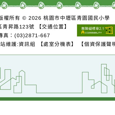
詳細資料》
詳細資料》
S
版權所有 © 2026
桃園市中壢區青園國民
壢區青昇路123號
【交通位置】
1
傳真：(03)2871-667
網站維護:資訊組
【處室分機表】
【個資保