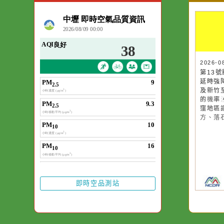
空氣品質
作者：網路小語
一杯清水因滴入一
水而變污濁，一杯
20
20
第
第
卻不會因一滴清水
延
延
在而變清澈。
臺
及
率
的
慎
窪
方