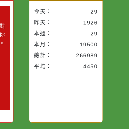
小語
流量統計
今天：
29
小語
昨天：
1926
子。你對
本週：
29
你笑；你
對你哭。
本月：
19500
總計：
266989
平均：
4450