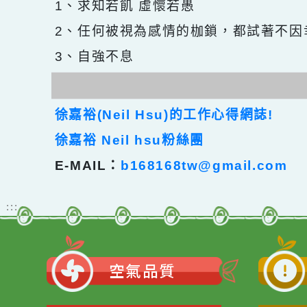
1、求知若飢 虛懷若愚
2、任何被視為感情的枷鎖，都試著
3、自強不息
徐嘉裕(Neil Hsu)的工作心得網誌!
徐嘉裕 Neil hsu粉絲團
E-MAIL：
b168168tw@gmail.com
:::