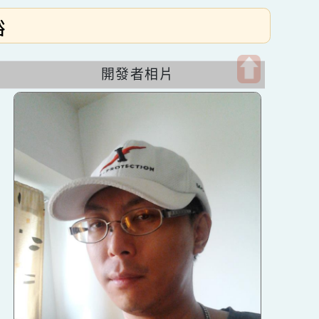
徐嘉裕
開發者相片
開
啟
上
方
區
塊
發成
b網站