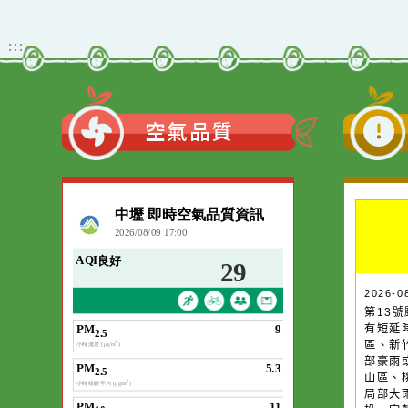
Xoops
網站設計
：
Xoops網站設計
:::
空氣品質
作者：網路小語
一杯清水因滴入一
水而變污濁，一杯
20
第
卻不會因一滴清水