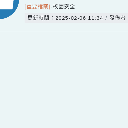
分類：
學務處檔案
/ 檔案夾中有
(1)
[重要檔案]
-
校園安全
更新時間：2025-02-06 11:34
qyes_2024
oogle、Firefox、Vivaldi、Opera
支援
11
網站語系：zh-TW