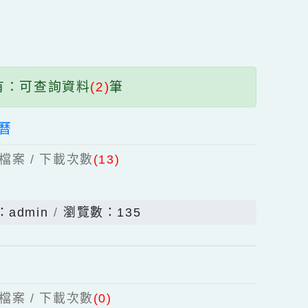
區
塊
共有：可查詢資料
(2)
筆
校行事曆
個上傳檔案 / 下載次數
(13)
佈者：admin
瀏覽數：135
作手冊