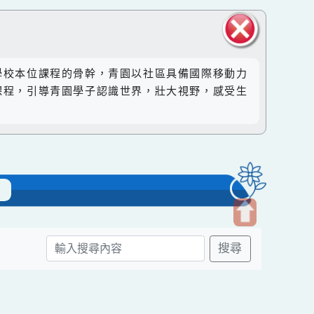
關閉區
然成為學校本位課程的骨幹，青園以社區具備國際移動力
塊
。透過課程，引導青園學子認識世界，壯大視野，感受生
-青園
開
搜尋
啟
上
方