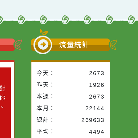
小語
流量統計
今天：
2673
小語
昨天：
1926
子。你對
本週：
2673
你笑；你
對你哭。