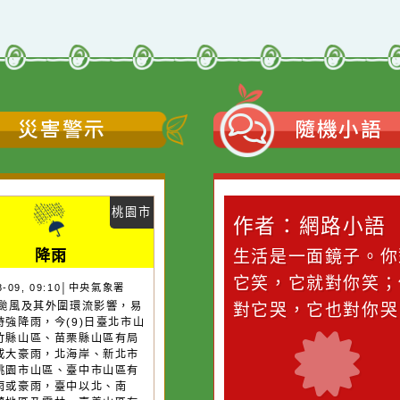
Neil網站設計工坊
者：
徐嘉裕 Neil hsu
災害警示
隨機
桃園市
作者：網路小語
作者：網路
降雨
滴污
在實現理想的路途中，
生活是一面鏡
污水
必須排除一切干擾，特
它笑，它就對
26-08-09, 09:10│中央氣象署
13號颱風及其外圍環流影響，易
的存
別是要看清那些美麗的
對它哭，它也