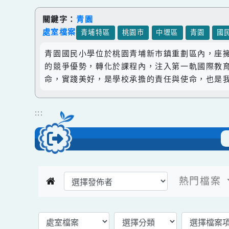
跳到主要內容
網站導覽
關鍵字：
青園
處室檔案
青埔特區
桃園市
中壢區
青園
青園國民小學位於桃園青埔新市鎮重劃區內，
的競爭優勢，轉化於課程內，注入第一軌國際
命，實踐美好，是學校承擔的責任與使命，也
:::
熱門檔
返回模組首頁
選擇後頁面內容會更新