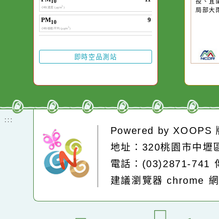
有
在而變清澈。
區
部
山
局
投
局
即時空品測站
:::
Powered by
XOOP
地址：320桃園市中