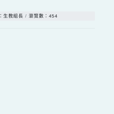
個上傳檔案 / 下載次數
(0)
發佈者：生教組長
瀏覽數：454
行動瀏覽裝置