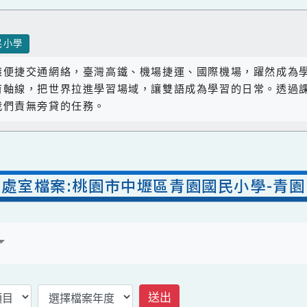
國民小學
座擁便捷交通網絡，臺灣高鐵、機場捷運、國際機場，躍
教育軸線，把世界拉進學習場域，讓雙語成為學習的日常
是我們責無旁貸的任務。
處室檔案:桃園市中壢區青園國民小學
案