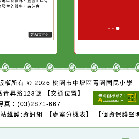
短延時強降雨，今(9)日臺北市山
誘惑。
、新竹縣山區、苗栗縣山區有局
豪雨或大豪雨，北海岸、新北市
區、桃園市山區、臺中市山區有
部大雨或豪雨，臺中以北、南
、宜蘭地區及雲林、嘉義山區有
部大雨發生的機率，請注意
詳細資料》
S
版權所有 © 2026
桃園市中壢區青園國民
壢區青昇路123號
【交通位置】