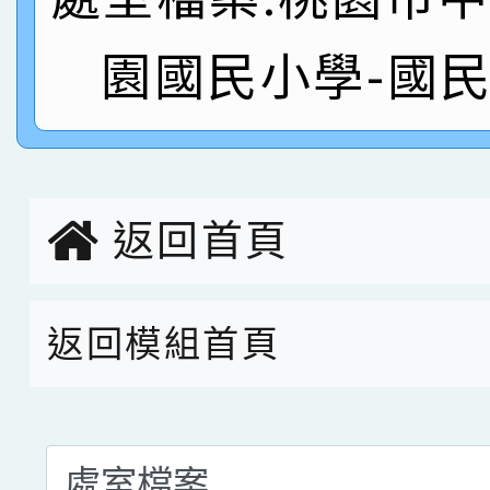
名
倩參加桃園市科展 國小
賀！本校四年二班張O
園國民小學-國
名 指導老師王老師、陳
園市英語競賽國小朗讀
賀！本校參加桃園市中
指導老師林老師
賽 劉文瑛教師榮獲教
賀！本校參與2026世
臺灣台語-第二名
市賽榮獲科學小創客佳
返回首頁
創客第三名。
返回模組首頁