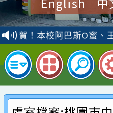
English
中
賀！本校參加桃園市中
賽 洪綺君教師榮獲社會
賀！本校阿巴斯O蜜、
名
倩參加桃園市科展 國小
賀！本校四年二班張O
名 指導老師王老師、陳
園市英語競賽國小朗讀
賀！本校參加桃園市中
指導老師林老師
賽 劉文瑛教師榮獲教
賀！本校參與2026世
臺灣台語-第二名
市賽榮獲科學小創客佳
賀！本校參加桃園市中
創客第三名。
賽 洪綺君教師榮獲社會
賀！本校阿巴斯O蜜、
處室檔案:桃園市