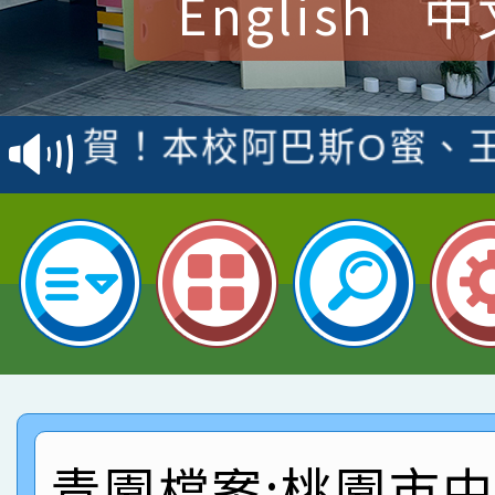
English
中
賀！本校參加桃園市中
賽 洪綺君教師榮獲社會
賀！本校阿巴斯O蜜、
名
倩參加桃園市科展 國小
賀！本校四年二班張O
名 指導老師王老師、陳
園市英語競賽國小朗讀
賀！本校參加桃園市中
指導老師林老師
賽 劉文瑛教師榮獲教
賀！本校參與2026世
臺灣台語-第二名
市賽榮獲科學小創客佳
賀！本校參加桃園市中
創客第三名。
賽 洪綺君教師榮獲社會
賀！本校阿巴斯O蜜、
青園檔案:桃園市