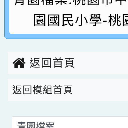
名
倩參加桃園市科展 國小
賀！本校四年二班張O
園國民小學-桃
名 指導老師王老師、陳
園市英語競賽國小朗讀
賀！本校參加桃園市中
指導老師林老師
賽 劉文瑛教師榮獲教
賀！本校參與2026世
臺灣台語-第二名
市賽榮獲科學小創客佳
返回首頁
創客第三名。
返回模組首頁