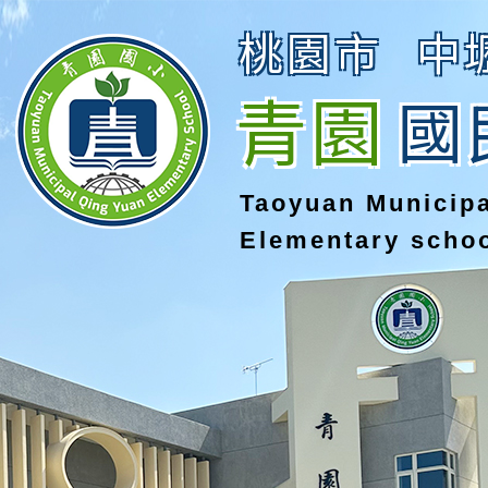
桃園市
中
青園
國
Taoyuan Municip
Elementary scho