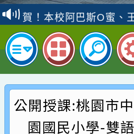
賽 洪綺君教師榮獲社會
賀！本校阿巴斯O蜜、
名
倩參加桃園市科展 國小
賀！本校四年二班張O
名 指導老師王老師、陳
園市英語競賽國小朗讀
賀！本校參加桃園市中
指導老師林老師
賽 劉文瑛教師榮獲教
賀！本校參與2026世
臺灣台語-第二名
市賽榮獲科學小創客佳
賀！本校參加桃園市中
創客第三名。
賽 洪綺君教師榮獲社會
賀！本校阿巴斯O蜜、
公開授課:桃園市
名
倩參加桃園市科展 國小
賀！本校四年二班張O
園國民小學-雙
名 指導老師王老師、陳
園市英語競賽國小朗讀