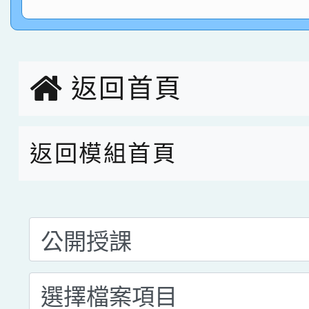
賀！本校參加桃園市中
指導老師林老師
賽 劉文瑛教師榮獲教
賀！本校參與2026世
臺灣台語-第二名
市賽榮獲科學小創客佳
返回首頁
創客第三名。
返回模組首頁