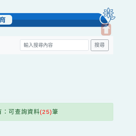
雙語教育
開
搜尋
啟
上
方
區
塊
共有：可查詢資料
(25)
筆