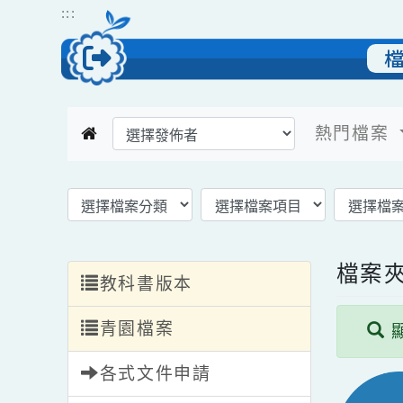
跳到主要內容
網站導覽
:::
熱門檔
返回模組首頁
選擇後頁面內容會更新
檔
教科書版本
青園檔案
各式文件申請