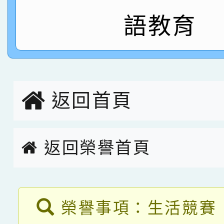
語教育
指導老師林老師
賽 劉文瑛教師榮獲教
賀！本校參與2026世
臺灣台語-第二名
市賽榮獲科學小創客佳
創客第三名。
返回首頁
返回榮譽首頁
返回榮譽首頁
榮譽事項：生活競賽