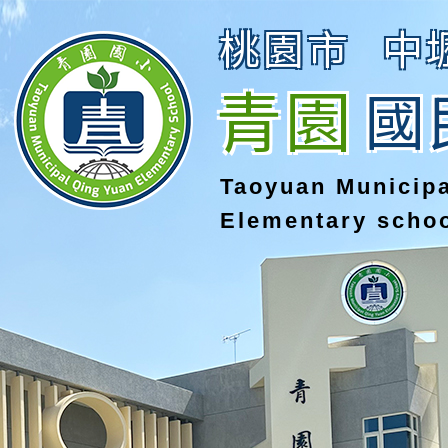
桃園市
中
青園
國
Taoyuan Municip
Elementary scho