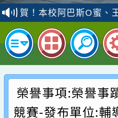
賽 洪綺君教師榮獲社會
賀！本校阿巴斯O蜜、
名
倩參加桃園市科展 國小
賀！本校四年二班張O
名 指導老師王老師、陳
園市英語競賽國小朗讀
賀！本校參加桃園市中
指導老師林老師
賽 劉文瑛教師榮獲教
賀！本校參與2026世
臺灣台語-第二名
市賽榮獲科學小創客佳
賀！本校參加桃園市中
創客第三名。
賽 洪綺君教師榮獲社會
賀！本校阿巴斯O蜜、
榮譽事項:榮譽事
名
倩參加桃園市科展 國小
賀！本校四年二班張O
競賽-發布單位:輔
名 指導老師王老師、陳
園市英語競賽國小朗讀
賀！本校參加桃園市中