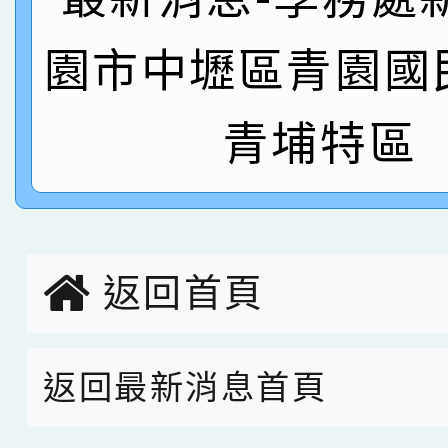
名
倩參加桃園市科展 國小
賀！本校四年二班張O
園市中壢區青園國
名 指導老師王老師、陳
園市英語競賽國小朗讀
賀！本校參加桃園市中
指導老師林老師
賽 劉文瑛教師榮獲教
賀！本校參與2026世
青埔特區
臺灣台語-第二名
市賽榮獲科學小創客佳
創客第三名。
返回首頁
返回最新消息首頁