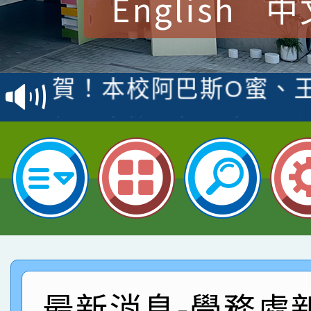
English
中
賀！本校參加桃園市中
賽 洪綺君教師榮獲社會
賀！本校阿巴斯O蜜、
名
倩參加桃園市科展 國小
賀！本校四年二班張O
名 指導老師王老師、陳
園市英語競賽國小朗讀
賀！本校參加桃園市中
指導老師林老師
賽 劉文瑛教師榮獲教
賀！本校參與2026世
臺灣台語-第二名
市賽榮獲科學小創客佳
賀！本校參加桃園市中
創客第三名。
賽 洪綺君教師榮獲社會
賀！本校阿巴斯O蜜、
最新消息-學務處