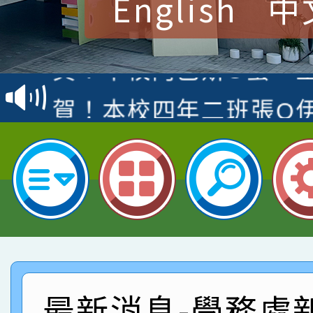
English
中
賀！本校參加桃園市中
賽 洪綺君教師榮獲社會
賀！本校阿巴斯O蜜、
名
倩參加桃園市科展 國小
賀！本校四年二班張O
名 指導老師王老師、陳
園市英語競賽國小朗讀
賀！本校參加桃園市中
指導老師林老師
賽 劉文瑛教師榮獲教
賀！本校參與2026世
臺灣台語-第二名
市賽榮獲科學小創客佳
賀！本校參加桃園市中
創客第三名。
賽 洪綺君教師榮獲社會
賀！本校阿巴斯O蜜、
名
倩參加桃園市科展 國小
賀！本校四年二班張O
最新消息-學務處