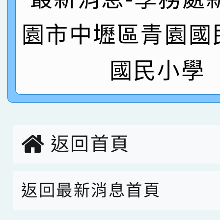
名 指導老師王老師、陳
園市英語競賽國小朗讀
賀！本校參加桃園市中
園市中壢區青園國
指導老師林老師
賽 劉文瑛教師榮獲教
賀！本校參與2026世
國民小學
臺灣台語-第二名
市賽榮獲科學小創客佳
創客第三名。
返回首頁
返回最新消息首頁