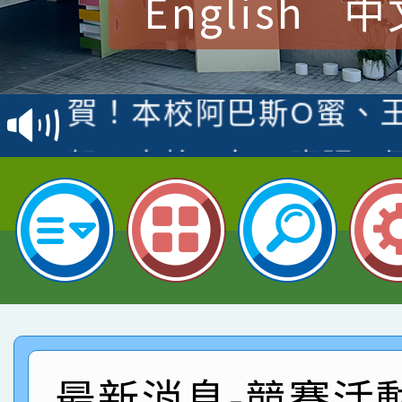
English
中
賀！本校參加桃園市中
賽 洪綺君教師榮獲社會
賀！本校阿巴斯O蜜、
名
倩參加桃園市科展 國小
賀！本校四年二班張O
名 指導老師王老師、陳
園市英語競賽國小朗讀
賀！本校參加桃園市中
指導老師林老師
賽 劉文瑛教師榮獲教
賀！本校參與2026世
臺灣台語-第二名
市賽榮獲科學小創客佳
賀！本校參加桃園市中
創客第三名。
賽 洪綺君教師榮獲社會
賀！本校阿巴斯O蜜、
最新消息-競賽活
名