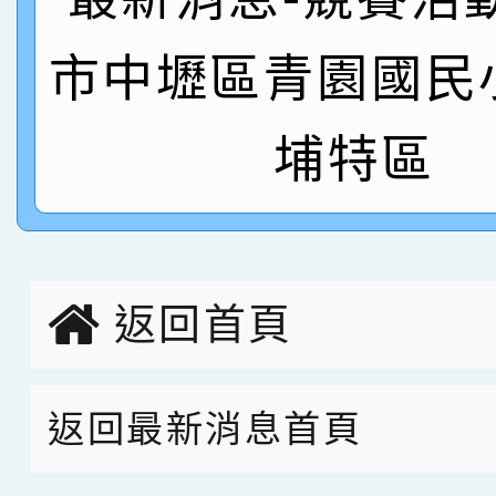
倩參加桃園市科展 國小
賀！本校四年二班張O
市中壢區青園國民
名 指導老師王老師、陳
園市英語競賽國小朗讀
賀！本校參加桃園市中
指導老師林老師
賽 劉文瑛教師榮獲教
賀！本校參與2026世
埔特區
臺灣台語-第二名
市賽榮獲科學小創客佳
創客第三名。
返回首頁
返回最新消息首頁