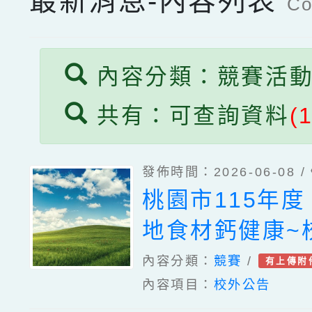
最新消息-內容列表
Co
內容分類：競賽活
共有：可查詢資料
(
發佈時間：2026-06-08 /
桃園市115年
地食材鈣健康~
美食爭霸賽」學
內容分類：
競賽
/
有上傳附
內容項目：
校外公告
獲獎名單