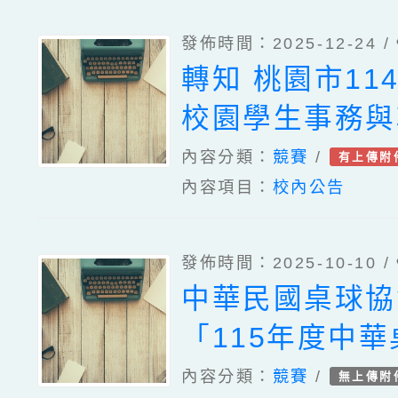
發佈時間：2025-12-24 /
轉知 桃園市11
校園學生事務與
－－高中、國中
內容分類：
競賽
/
有上傳附
內容項目：
校內公告
校性別平等教育
教學教案設計甄
發佈時間：2025-10-10 /
施計畫，徵稿截
中華民國桌球協
至115年1月23
「115年度中
資格賽」競賽
內容分類：
競賽
/
無上傳附