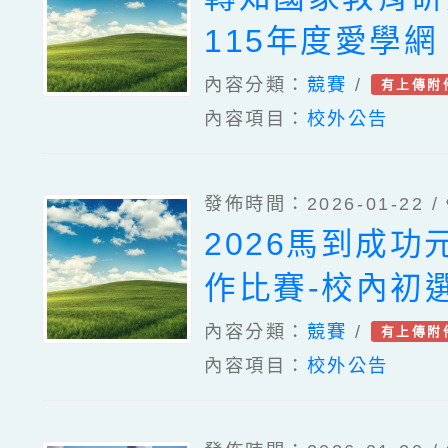
115年度愛學
意教案」、「校
內容分類：
競賽
/
有上傳附
內容項目：
校外公告
影」及「看影片
等3項競賽活動
發佈時間：2026-01-22 /
踴躍報名參加
2026馬到成功
作比賽-校內初
內容分類：
競賽
/
有上傳附
內容項目：
校外公告